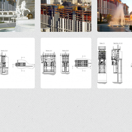
Open
Open