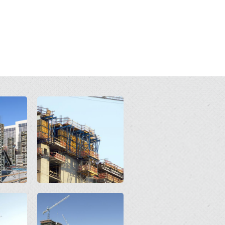
Open
Open