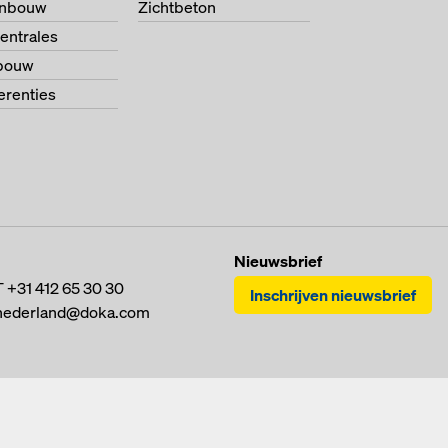
enbouw
Zichtbeton
entrales
bouw
ferenties
Nieuwsbrief
T
+31 412 65 30 30
Inschrijven nieuwsbrief
nederland@doka.com