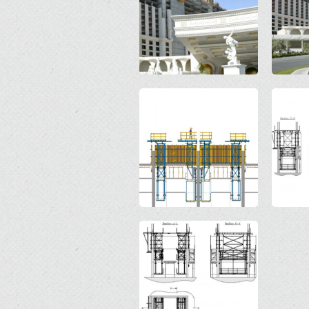
Open
Open
Open