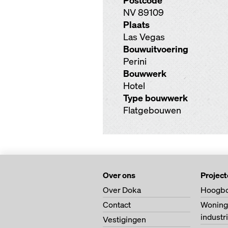
Postcode
NV 89109
Plaats
Las Vegas
Bouwuitvoering
Perini
Bouwwerk
Hotel
Type bouwwerk
Flatgebouwen
Over ons
Projec
Over Doka
Hoogb
Contact
Woning
indust
Vestigingen