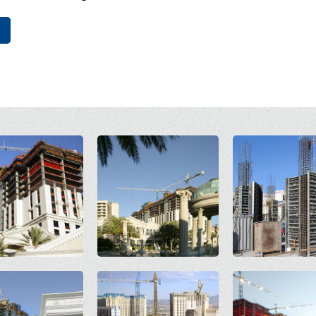
Open
Open
Open
Open