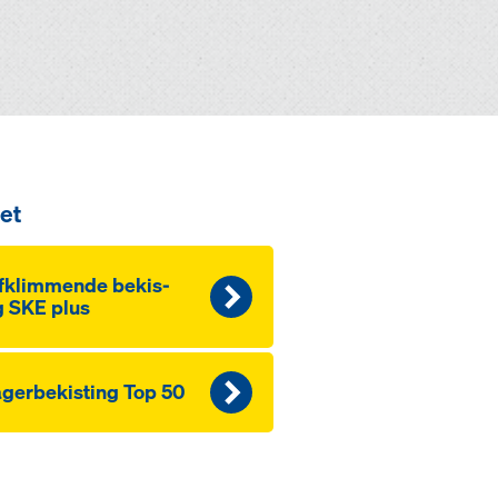
et
f­k­lim­men­de be­kis­
g SKE plus
­ger­be­kis­ting Top 50