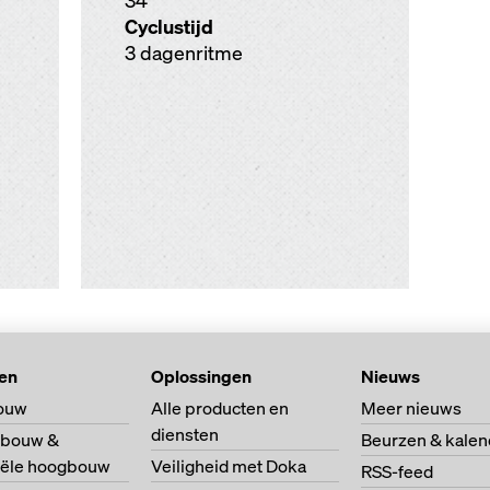
34
Cyclustijd
3 dagenritme
ten
Oplossingen
Nieuws
ouw
Alle producten en
Meer nieuws
diensten
bouw &
Beurzen & kalen
riële hoogbouw
Veiligheid met Doka
RSS-feed