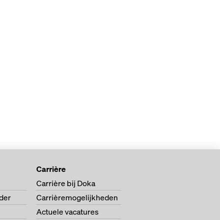
Carrière
Carrière bij Doka
der
Carrièremogelijkheden
Actuele vacatures