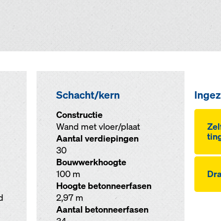
Schacht/kern
Ingez
Constructie
Wand met vloer/plaat
Zel
tin
Aantal verdiepingen
30
Bouwwerkhoogte
100 m
Dra
Hoogte betonneerfasen
d
2,97 m
Aantal betonneerfasen