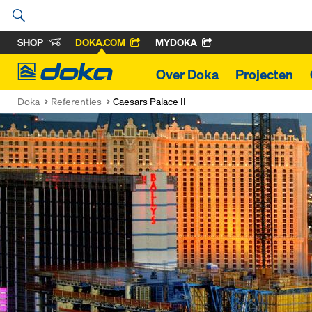
SHOP
DOKA.COM
MYDOKA
Doka
Over Doka
Projecten
Doka
Referenties
Caesars Palace II