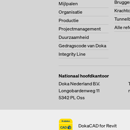
Brugg
Mijlpalen
Krachtc
Organisatie
Tunnel
Productie
Alle re
Projectmanagement
Duurzaamheid
Gedragscode van Doka
Integrity Line
Nationaal hoofdkantoor
Doka Nederland B.V.
Longobardenweg 11
5342 PL
Oss
DokaCAD for Revit