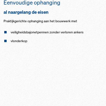
Een­vou­di­ge op­han­ging
al naar­ge­lang de ei­sen
Prak­tijk­ge­rich­te op­han­ging aan het bouw­werk met
vei­lig­heids­ba­jo­net­pen­nen zon­der verlo­ren an­kers
vlon­der­kop