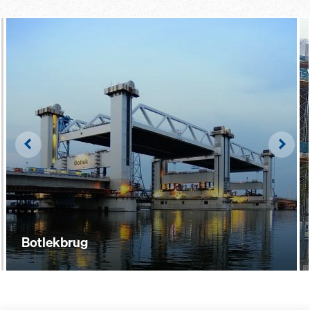
Left
Righ
Botlekbrug