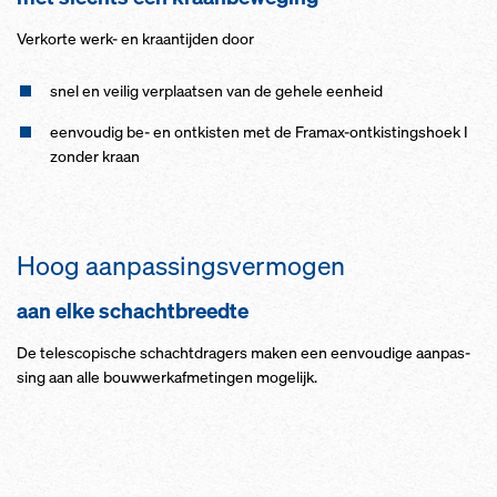
Ver­kor­te werk- en kraan­tij­den door
snel en vei­lig ver­plaat­sen van de ge­he­le een­heid
een­vou­dig be- en ont­kis­ten met de Framax-ont­kis­tings­hoek I
zon­der kraan
Hoog aan­pas­sings­ver­mo­gen
aan el­ke schacht­breed­te
De te­le­sco­pi­sche schacht­dra­gers ma­ken een een­vou­di­ge aan­pas­
sing aan al­le bouw­werk­af­me­tin­gen mo­ge­lijk.