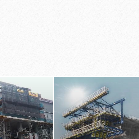
ng
­kis­ting
­li­teit (ther­misch
ming met EN 13374