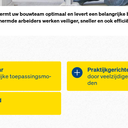
rmt uw bouw­team op­ti­maal en levert een be­lan­g­rij­ke b
­de ar­bei­ders wer­ken vei­li­ger, snel­ler en ook ef­fi­ci­
ar
Prak­tijk­ge­rich­
ij­ke toe­pas­sings­mo­
door veelzij­di­ge
den
­heid van de Doka-
Een­vou­di­ge en sn
d
Doka-leu­ningstaa
door beves­ti­
s bie­den ho­ge
dankzij mon­ta
,10 m