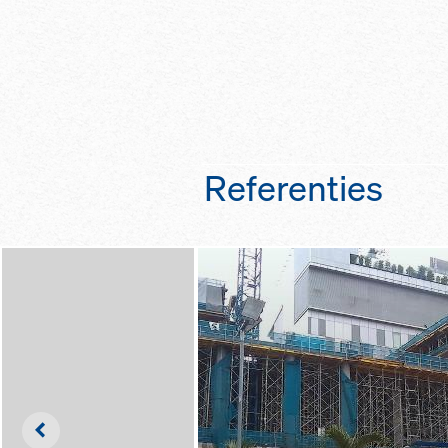
als val­be­scher­mi
bij bouw­werk en be
dankzij de ho­ge kwa
ver­zinkt)
in over­een­stem­
klas­se A
Referenties
Left