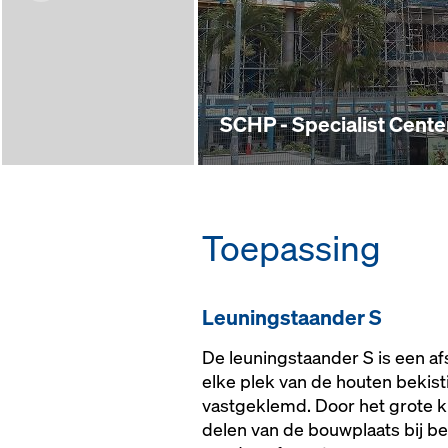
SCHP - Specialist Cente
Toe­pas­sing
Leu­ningstaan­der S
De leuningstaander S is een af
elke plek van de houten bekis
vastgeklemd. Door het grote k
delen van de bouwplaats bij b