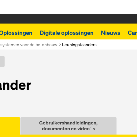
Oplossingen
Digitale oplossingen
Nieuws
Car
dssystemen voor de betonbouw
Leuningstaanders
an­der
Gebruikershandleidingen,
documenten en video´s