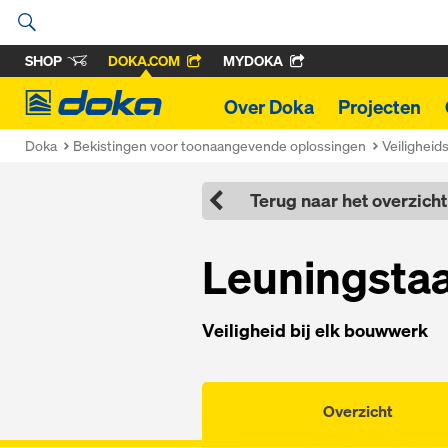
SHOP
DOKA.COM
MYDOKA
Doka
Over Doka
Projecten
Doka
Bekistingen voor toonaangevende oplossingen
Veilighei
Terug naar het overzicht
Leu­ningsta
Vei­lig­heid bij elk bouw­werk
Overzicht