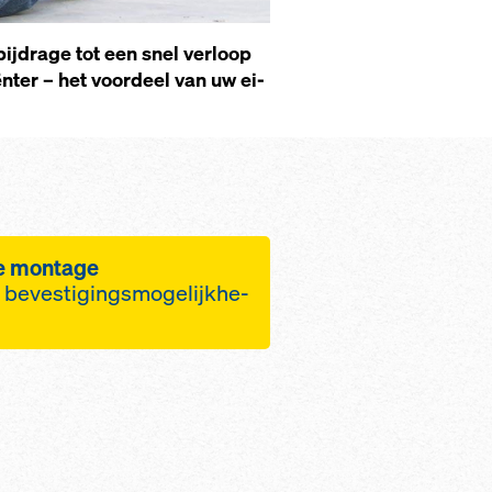
ij­dra­ge tot een snel ver­loop
ën­ter – het voor­deel van uw ei­
te mon­ta­ge
 beves­ti­gings­mo­ge­lijk­he­
el­le mon­ta­ge van de
n­ders
ging met spie­ën
­ge met de ha­mer