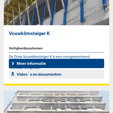
Vouwklimsteiger K
Veiligheidssystemen
De Doka Vouwklimsteiger K is een voorgemonteerd
steigerplatform voor de betonbouw. Het is een direct
Meer informatie
inzetbaar steigerpl...
Video´s en documenten