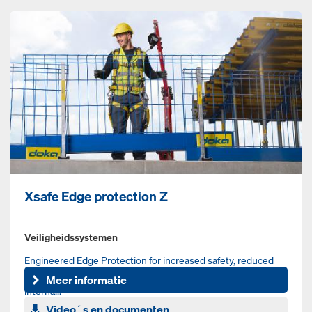
Xsafe Edge protection Z
Veiligheidssystemen
Engineered Edge Protection for increased safety, reduced
labor and simplified site logistics at perimeter edges,
Meer informatie
interna...
Video´s en documenten