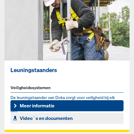
Leuningstaanders
Veiligheidssystemen
De leuningstaander van Doka zorgt voor veiligheid bij elk
bouwwerk. Het systeem is universeel inzetbaar en zorgt voor
Meer informatie
co...
Video´s en documenten