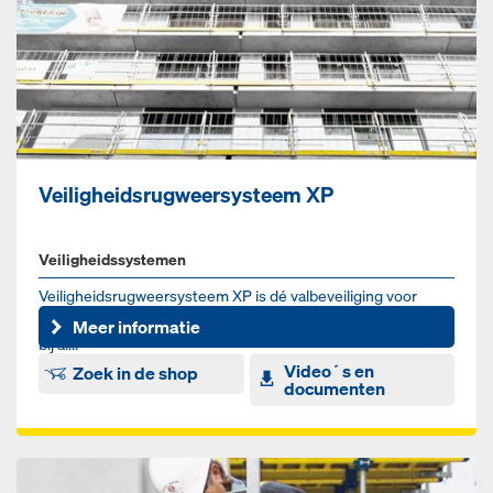
Veiligheidsrugweersysteem XP
Veiligheidssystemen
Veiligheidsrugweersysteem XP is dé valbeveiliging voor
bekisting en ruwbouw. Dit veiligheidssysteem past optimaal
Meer informatie
bij al...
Video´s en
Zoek in de shop
documenten