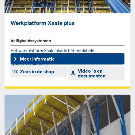
Werkplatform Xsafe plus
Veiligheidssystemen
Het werkplatform Xsafe plus is hét rendabele
veiligheidssysteem voor wand- en kolombekistingen. Het
Meer informatie
systeem is direct in...
Video´s en
Zoek in de shop
documenten