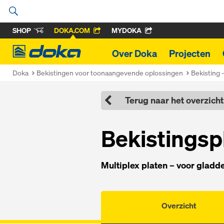
SHOP
DOKA.COM
MYDOKA
Doka
Over Doka
Projecten
Doka
Bekistingen voor toonaangevende oplossingen
Bekisting 
Terug naar het overzicht
Be­kis­tings­p
Mul­ti­plex platen – voor glad­
Overzicht