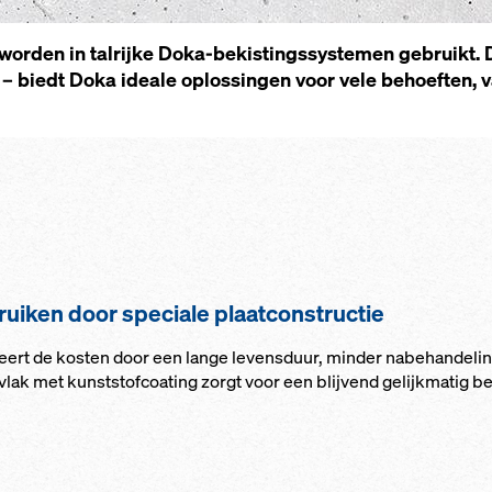
or­den in tal­rij­ke Doka-be­kis­tings­sys­te­men ge­bruikt.
 biedt Doka ide­a­le oplos­sin­gen voor ve­le be­hoef­ten, 
i­ken door spe­ci­a­le plaat­con­struc­tie
eert de kos­ten door een lan­ge levens­duur, min­der na­be­han­de­lin
vlak met kunst­stof­coa­ting zorgt voor een blij­vend ge­lijk­ma­tig be