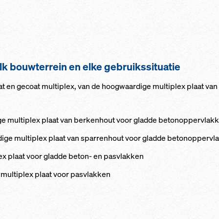
k bouw­ter­rein en el­ke ge­bruiks­si­tu­a­tie
at en ge­coat mul­ti­plex, van de hoog­waar­di­ge mul­ti­plex plaat v
e mul­ti­plex plaat van ber­ken­hout voor glad­de be­to­nop­per­vlak­
ge mul­ti­plex plaat van spar­ren­hout voor glad­de be­to­nop­per­vl
lex plaat voor glad­de be­ton- en pas­vlak­ken
 mul­ti­plex plaat voor pas­vlak­ken