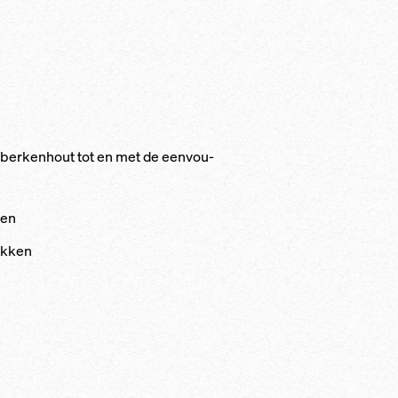
an ber­ken­hout tot en met de een­vou­
ken
ak­ken