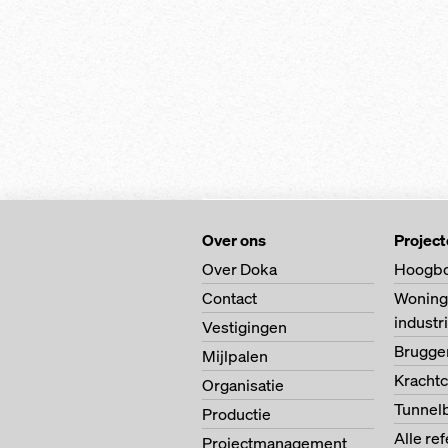
Over ons
Projec
Over Doka
Hoogb
Contact
Woning
indust
Vestigingen
Brugg
Mijlpalen
Krachtc
Organisatie
Tunnel
Productie
Alle re
Projectmanagement