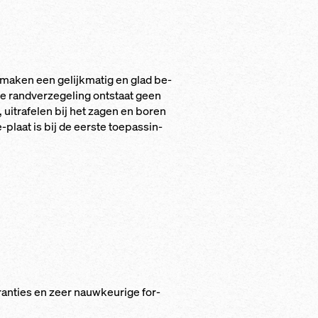
t ma­ken een ge­lijk­ma­tig en glad be­
­ge randverze­ge­ling ont­staat geen
, uit­ra­fe­len bij het za­gen en bo­ren
-plaat is bij de eers­te toe­pas­sin­
ran­ties en zeer nauw­keu­ri­ge for­