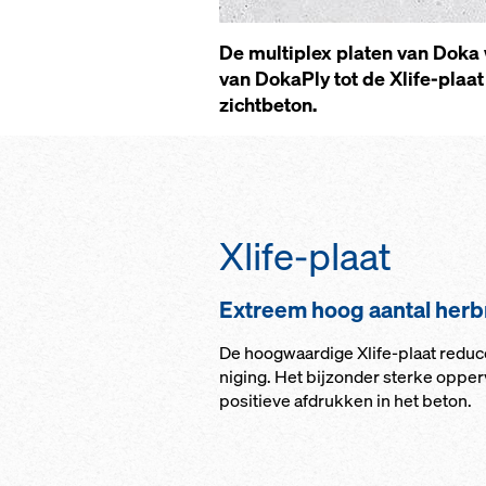
De mul­ti­plex platen van Doka w
van DokaPly tot de Xlife-plaat –
zicht­be­ton.
Xlife-plaat
Ex­treem hoog aan­tal her­bru
De hoog­waar­di­ge Xlife-plaat re­du­c
ni­ging. Het bijzon­der ster­ke op­per­
po­si­tie­ve af­druk­ken in het be­ton.