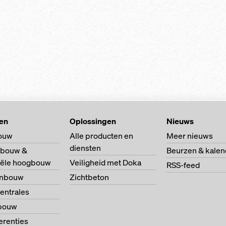
ten
Oplossingen
Nieuws
ouw
Alle producten en
Meer nieuws
diensten
bouw &
Beurzen & kalen
riële hoogbouw
Veiligheid met Doka
RSS-feed
enbouw
Zichtbeton
entrales
bouw
ferenties