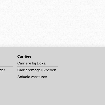
Carrière
Carrière bij Doka
der
Carrièremogelijkheden
Actuele vacatures