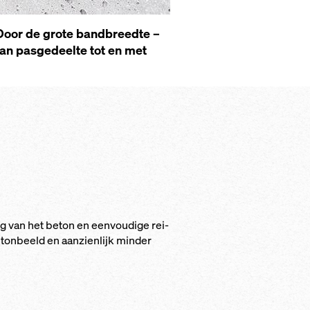
 Door de gro­te band­breed­te –
van pas­ge­deel­te tot en met
g van het be­ton en een­vou­di­ge rei­
­ton­beeld en aan­zien­lijk min­der