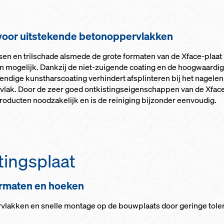
voor uit­s­te­ken­de be­to­nop­per­vlak­ken
­sen en tril­scha­de als­me­de de gro­te for­ma­ten van de Xfa­ce-plaa
en mo­ge­lijk. Dankzij de niet-zui­gen­de coa­ting en de hoog­waar­di
ten­di­ge kunst­hars­coa­ting ver­hin­dert af­sp­lin­te­ren bij het na­ge­len
er­vlak. Door de zeer goed ont­kis­tings­ei­gen­schap­pen van de Xfa­ce
ducten noodza­ke­lijk en is de rei­ni­ging bijzon­der een­vou­dig.
tings­plaat
or­ma­ten en hoe­ken
­vlak­ken en snel­le mon­ta­ge op de bouwplaats door ge­rin­ge to­le­