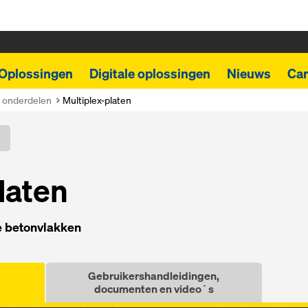
Oplossingen
Digitale oplossingen
Nieuws
Car
- onderdelen
Multiplex-platen
la­ten
de betonvlakken
Gebruikershandleidingen,
documenten en video´s