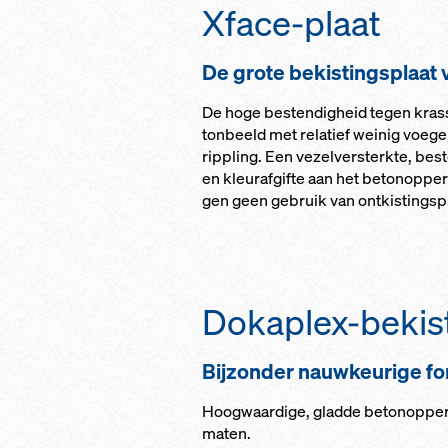
Xfa­ce-plaat
De gro­te be­kis­tings­plaat 
De ho­ge be­s­ten­dig­heid te­gen kras
ton­beeld met re­la­tief wei­nig voe­g
rip­p­ling. Een ve­zelver­sterk­te, be­s­
en kleu­raf­gif­te aan het be­to­nop­p
gen geen ge­bruik van ontkistings­pro
Dokaplex-be­kis­
Bijzon­der nauw­keu­ri­ge f
Hoog­waar­di­ge, glad­de be­to­nop­per
ma­ten.