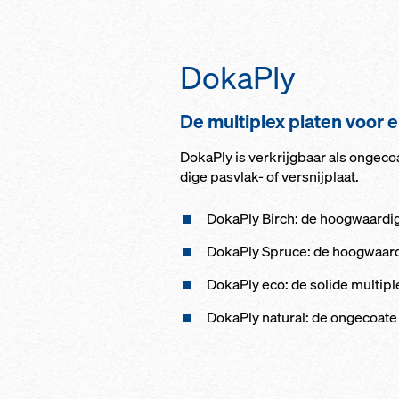
DokaPly
De mul­ti­plex platen voor el
DokaPly is ver­krijg­baar als on­ge­co
di­ge pas­vlak- of ver­s­nij­plaat.
DokaPly Birch: de hoog­waar­di­g
DokaPly Spru­ce: de hoog­waar­di­
DokaPly eco: de so­li­de mul­ti­p
DokaPly na­tu­ral: de on­ge­coa­te