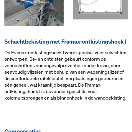
Schacht­be­kis­ting met Framax-ont­kis­tings­hoek I
De Framax-ontkistingshoek I werd speciaal voor schachten
ontworpen. Be- en ontkisten gebeurt conform de
voorschriften voor ongevalpreventie zonder kraan, door
eenvoudig vijzelen met behulp van een wapeningsijzer of
de comfortabele ratelsleutel. Verplaatsingen gebeuren in
één geheel, wat kraantijd bespaart. De Framax-
ontkistingshoek I is bovendien geschikt voor
kolomuitsprongen en als binnenhoek in de wandbekisting.
Com­pen­sa­ties