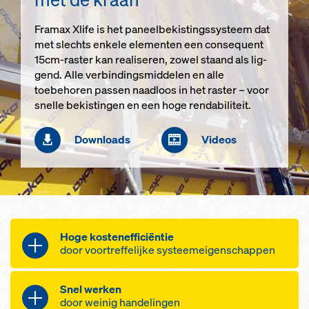
Framax Xlife is het paneelbe­kis­tings­sys­teem dat
met slechts en­ke­le ele­men­ten een con­sequent
15cm-ras­ter kan re­a­li­se­ren, zo­wel staand als lig­
gend. Al­le ver­bin­dings­mid­de­len en al­le
toebehoren pas­sen naad­loos in het ras­ter – voor
snel­le be­kis­tin­gen en een ho­ge ren­da­bi­li­teit.
Downloads
Videos
Ho­ge kos­ten­ef­fi­ci­ën­tie
door voor­tref­fe­lij­ke sys­tee­m­ei­gen­schap­pen
Hoog aan­tal her­brui­ken door uit­s­
Snel wer­ken
te­ken­de ver­wer­kings­kwa­li­teit en
door wei­nig han­de­lin­gen