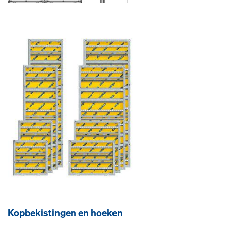
Kop­be­kis­tin­gen en hoe­ken