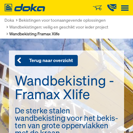
Doka
Doka
Bekistingen voor toonaangevende oplossingen
Wandbekistingen: veilig en geschikt voor ieder project
Wandbekisting Framax Xlife
Terug naar overzicht
Wandbekisting -
Framax Xlife
De ster­ke sta­len
wandbekisting voor het be­kis­
ten van gro­te op­per­vlak­ken
met de kraan