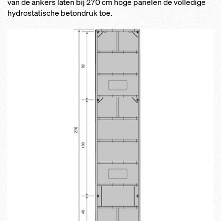
van de ankers laten bij 270 cm hoge panelen de volledige
hydrostatische betondruk toe.