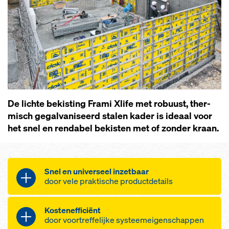
De lich­te be­kis­ting Frami Xlife met ro­buust, ther­
misch ge­galva­ni­seerd sta­len ka­der is ide­aal voor
het snel en ren­da­bel be­kis­ten met of zon­der kraan.
Snel en universeel inzetbaar
door vele praktische productdetails
Kostenefficiënt
Handige stalen kaderbekisting
door voortreffelijke systeemeigenschappen
voor funderingen, wanden en