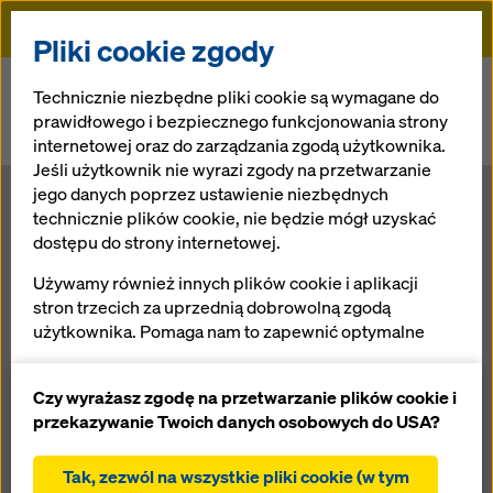
Doka
Pliki cookie zgody
Doka
Newsroom
Technicznie niezbędne pliki cookie są wymagane do
prawidłowego i bezpiecznego funkcjonowania strony
Ekstremalny zawsze bezpieczny – kolejny cykl imprez Downhill City
internetowej oraz do zarządzania zgodą użytkownika.
Tour z Doka
Jeśli użytkownik nie wyrazi zgody na przetwarzanie
jego danych poprzez ustawienie niezbędnych
Ekstremalny
technicznie plików cookie, nie będzie mógł uzyskać
dostępu do strony internetowej.
zawsze
Używamy również innych plików cookie i aplikacji
stron trzecich za uprzednią dobrowolną zgodą
bezpieczny –
użytkownika. Pomaga nam to zapewnić optymalne
działanie naszej strony internetowej, w szczególności
kolejny cykl
ciągłe ulepszanie funkcjonalności naszej strony
Czy wyrażasz zgodę na przetwarzanie plików cookie i
internetowej (funkcjonalne i statystyczne pliki
przekazywanie Twoich danych osobowych do USA?
cookie),
imprez
ułatwienie sprawnego procesu zakupu podczas
Tak, zezwól na wszystkie pliki cookie (w tym