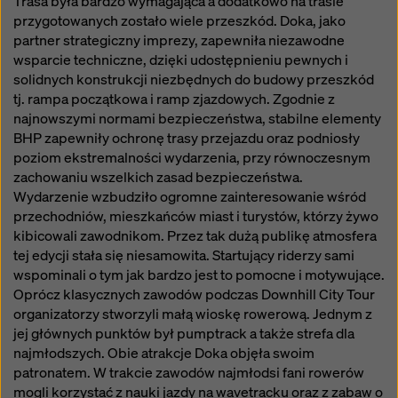
Trasa była bardzo wymagająca a dodatkowo na trasie
przygotowanych zostało wiele przeszkód. Doka, jako
partner strategiczny imprezy, zapewniła niezawodne
wsparcie techniczne, dzięki udostępnieniu pewnych i
solidnych konstrukcji niezbędnych do budowy przeszkód
tj. rampa początkowa i ramp zjazdowych. Zgodnie z
najnowszymi normami bezpieczeństwa, stabilne elementy
BHP zapewniły ochronę trasy przejazdu oraz podniosły
poziom ekstremalności wydarzenia, przy równoczesnym
zachowaniu wszelkich zasad bezpieczeństwa.
Wydarzenie wzbudziło ogromne zainteresowanie wśród
przechodniów, mieszkańców miast i turystów, którzy żywo
kibicowali zawodnikom. Przez tak dużą publikę atmosfera
tej edycji stała się niesamowita. Startujący riderzy sami
wspominali o tym jak bardzo jest to pomocne i motywujące.
Oprócz klasycznych zawodów podczas Downhill City Tour
organizatorzy stworzyli małą wioskę rowerową. Jednym z
jej głównych punktów był pumptrack a także strefa dla
najmłodszych. Obie atrakcje Doka objęła swoim
patronatem. W trakcie zawodów najmłodsi fani rowerów
mogli korzystać z nauki jazdy na wavetracku oraz z zabaw o