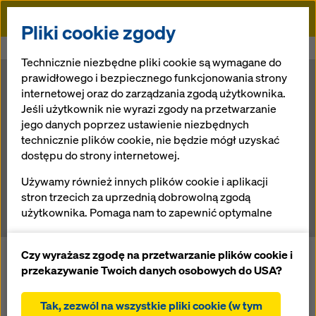
Doka
Pliki cookie zgody
Doka
Newsroom
Silesia Star
Technicznie niezbędne pliki cookie są wymagane do
prawidłowego i bezpiecznego funkcjonowania strony
internetowej oraz do zarządzania zgodą użytkownika.
Silesia Star
Jeśli użytkownik nie wyrazi zgody na przetwarzanie
jego danych poprzez ustawienie niezbędnych
technicznie plików cookie, nie będzie mógł uzyskać
dostępu do strony internetowej.
04.04.2014 |
Aktualności
Używamy również innych plików cookie i aplikacji
stron trzecich za uprzednią dobrowolną zgodą
użytkownika. Pomaga nam to zapewnić optymalne
działanie naszej strony internetowej, w szczególności
ciągłe ulepszanie funkcjonalności naszej strony
Czy wyrażasz zgodę na przetwarzanie plików cookie i
Silesia Star to kompleks 2 bliźniaczych budynków
internetowej (funkcjonalne i statystyczne pliki
przekazywanie Twoich danych osobowych do USA?
biurowych 8 kondygnacyjnych + 1 kondygnacja
cookie),
podziemna, o łącznej wys. 43m i pow. użytkowej
ułatwienie sprawnego procesu zakupu podczas
27000m2. W chwili obecnej realizowany jest I etap tego
Tak, zezwól na wszystkie pliki cookie (w tym