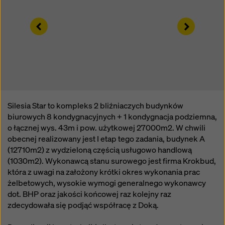
sposób mogą podlegać dostępowi organów w tych
krajach trzecich w celu kontroli i monitorowania oraz
Left
Right
że nie ma skutecznych środków prawnych przeciwko
temu. Użytkownik może odrzucić wszystkie pliki
cookie, które wymagają zgody, klikając „Odrzuć” lub
dostosowując swoje
ustawienia plików cookie
,
klikając ustawienia plików cookie na dole tej witryny i
korzystając z odpowiednich pól wyboru. Zgodę można
wycofać w dowolnym momencie ze skutkiem na
przyszłość i bez podawania przyczyny, klikając
Silesia Star to kompleks 2 bliźniaczych budynków
ustawienia plików cookie
na dole tej witryny.
biurowych 8 kondygnacyjnych + 1 kondygnacja podziemna,
o łącznej wys. 43m i pow. użytkowej 27000m2. W chwili
Więcej informacji na temat naszych plików cookie
obecnej realizowany jest I etap tego zadania, budynek A
można znaleźć
w naszej polityce prywatności
.
(12710m2) z wydzieloną częścią usługowo handlową
Oferujemy również opcję wyboru plików cookie
(1030m2). Wykonawcą stanu surowego jest firma Krokbud,
(zaawansowane ustawienia plików cookie).
która z uwagi na założony krótki okres wykonania prac
żelbetowych, wysokie wymogi generalnego wykonawcy
dot. BHP oraz jakości końcowej raz kolejny raz
zdecydowała się podjąć współracę z Doką.