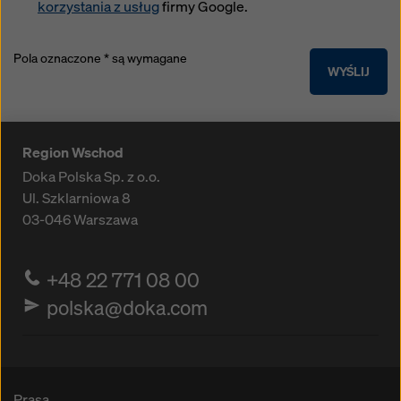
korzystania z usług
firmy Google.
Pola oznaczone * są wymagane
WYŚLIJ
Region Wschod
Doka Polska Sp. z o.o.
Ul. Szklarniowa 8
03-046
Warszawa
+48 22 771 08 00
polska@doka.com
Prasa