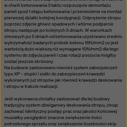
w chwili betonowania 3 taktu rozpoczęcie demontażu
paneli spod 1 etapu betonowania i przeniesienie na montaż
pierwszej działki kolejnej kondygnacji. Odprężenie stropu
poprzez zdjęcie głowic opadowych i wtórne podparcie
stropu następuje po kolejnych 5 dniach. W warunkach
zimowych po 5 dniach od betonowania uzyskiwano średnio
wytrzymałość badanych próbek betonu 16N/mm2 co jest
wartością dużo większą niż wymagane 10N/mm2 dla tego
systemu do zdjęcia paneli i czas rotacji poszycia mógłby
zostać jeszcze skrócony.
Na budowie zastosowano również system zabezpieczeń
typu XP – słupki i siatki do zabezpieczeń krawędzi
wykonanych już stropów jak również krawędzi deskowania
i stropu w trakcie realizacji.
Jeśli wykonawca chciałby zastosować dla tej budowy
tradycyjny system dźwigarowy deskowania stropu, chcąc
zachować identyczny postęp prac oraz jakości końcowej
musiałby uwzględnić znaczne zwiększenie ilości
potrzebnego sprzętu oraz zwiększenie liczebności ekip