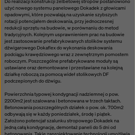
Do realizacji konstrukcji żelbetowej stropów postanowiono
użyć nowego systemu panelowego Dokadek z głowicami
opadowymi, które pozwalają na uzyskanie szybszych
rotacji potencjałem deskowania, przy jednoczesnej
redukcji sprzętu na budowie, w porównaniu do metod
tradycyjnych. Kolejnym usprawnieniem prac na budowie
jest zastosowanie prefabrykowanych stolików systemu
dźwigarowego Dokaflex do wykonania deskowania
podciągu krawędziowego wraz z zewnętrznym pomostem
roboczym. Poszczególne prefabrykowane moduły są
ustawiane oraz demontowane i przestawiane na kolejną
działkę roboczą za pomocą wideł stolikowych DF
podczepionych do dźwigu.
Powierzchnia typowej kondygnacji nadziemnej o pow.
2200m2 jest szalowana i betonowana w trzech taktach.
Betonowania poszczególnych działek o pow. ok. 700m2
odbywają się w każdy poniedziałek, środę i piątek.
Założono potencjał szalunku stropowego Dokadek na
jedną całą kondygnację, demontaż paneli do 5 dni od
betonowania. Takie zaprojektowanie technologii umożliwia