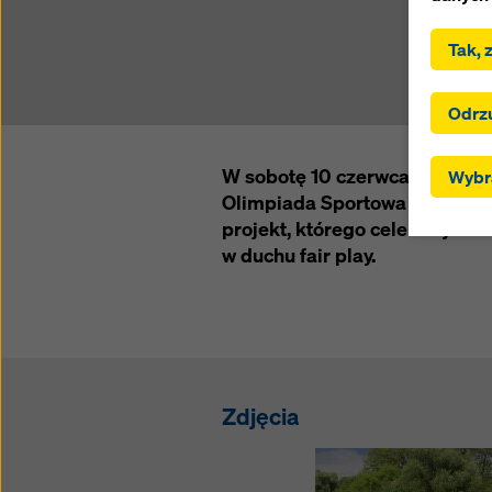
.
Tak, 
Klikają
użytkow
Klikają
Odrz
wybrane
przekaz
W sobotę 10 czerwca 2017 r. 
Wybra
ustawie
Olimpiada Sportowa Branży In
trzecic
projekt, którego celem była in
zgodnie
RODO, z
w duchu fair play.
użytkow
tych kra
skutecz
wszystk
dostos
cookie 
Zdjęcia
można w
podawan
Więcej 