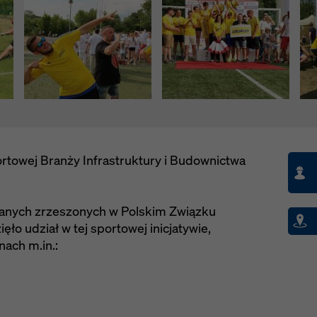
e prywatności
. Oferujemy również opcję wyboru plików cookie
sowane ustawienia plików cookie).
rtowej Branży Infrastruktury i Budownictwa
anych zrzeszonych w Polskim Związku
o udział w tej sportowej inicjatywie,
ach m.in.: