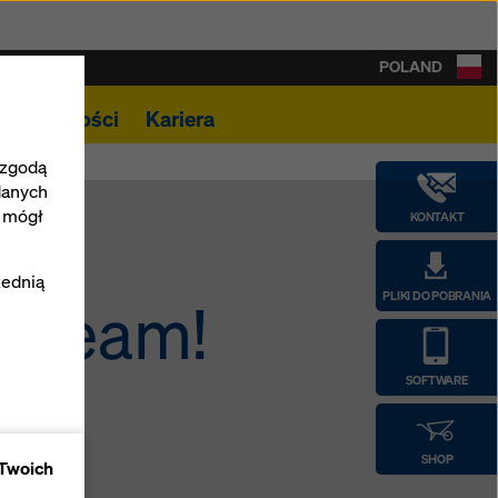
POLAND
Aktualności
Kariera
 zgodą
danych
e mógł
KONTAKT
zednią
PLIKI DO POBRANIA
a Team!
SOFTWARE
epu
SHOP
 Twoich