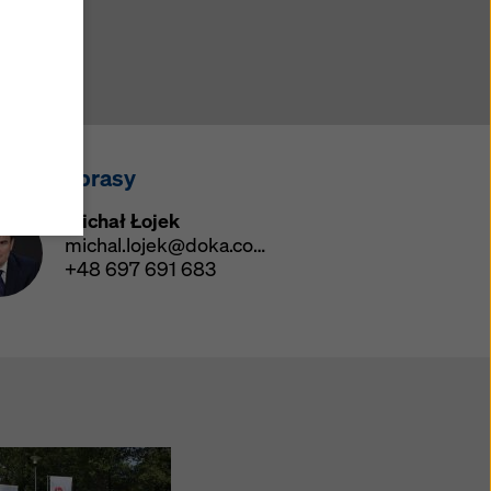
okie.
ookie
ane
akt dla prasy
ajów
chrony
Michał Łojek
46
michal.lojek@doka.com
e dane
+48 697 691 683
ów w
rzucić
ów
odę
z
yny.
zej