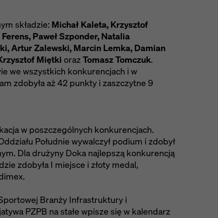
nym składzie:
Michał Kaleta, Krzysztof
an Ferens, Paweł Szponder, Natalia
ki, Artur Zalewski, Marcin Lemka, Damian
Krzysztof Miętki
oraz
Tomasz Tomczuk
.
wie we wszystkich konkurencjach i w
eam zdobyła aż 42 punkty i zaszczytne 9
fikacja w poszczególnych konkurencjach.
Oddziału Południe wywalczył podium i zdobył
nym. Dla drużyny Doka najlepszą konkurencją
dzie zdobyła I miejsce i złoty medal,
udimex.
Sportowej Branży Infrastruktury i
jatywa PZPB na stałe wpisze się w kalendarz