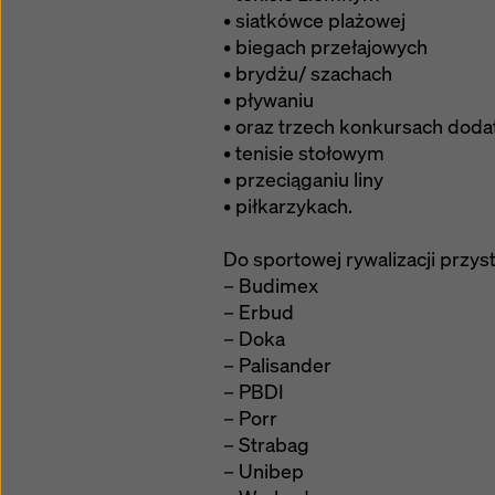
• siatkówce plażowej
• biegach przełajowych
• brydżu/ szachach
• pływaniu
• oraz trzech konkursach dod
• tenisie stołowym
• przeciąganiu liny
• piłkarzykach.
Do sportowej rywalizacji przyst
– Budimex
– Erbud
– Doka
– Palisander
– PBDI
– Porr
– Strabag
– Unibep