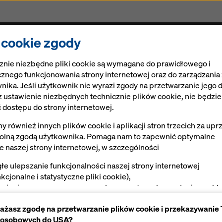
i cookie zgody
Rozwiązania
Ringlock
Cyfrowe rozwiązania
znie niezbędne pliki cookie są wymagane do prawidłowego i
znego funkcjonowania strony internetowej oraz do zarządzania
nika. Jeśli użytkownik nie wyrazi zgody na przetwarzanie jego 
 ustawienie niezbędnych technicznie plików cookie, nie będzi
 dostępu do strony internetowej.
 również innych plików cookie i aplikacji stron trzecich za upr
e złoto dla Dok
lną zgodą użytkownika. Pomaga nam to zapewnić optymalne
ie naszej strony internetowej, w szczególności
głe ulepszanie funkcjonalności naszej strony internetowej
nkcjonalne i statystyczne pliki cookie),
twienie sprawnego procesu zakupu podczas korzystania ze skl
ernetowego Doka (funkcjonalne i statystyczne pliki cookie),
ażasz zgodę na przetwarzanie plików cookie i przekazywanie
ewnienie użytkownikowi odpowiednich reklam na niektórych
 osobowych do USA?
tformach (marketingowe pliki cookie).