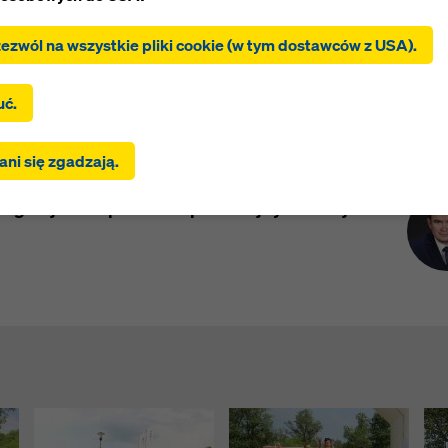
zezwól na wszystkie pliki cookie (w tym dostawców z USA).
c „Zezwól na wszystkie pliki cookie (w tym dostawców z USA)”,
nik wyraża zgodę na instalację i używanie wszystkich plików co
c „Zgadzam się na wybrane”, użytkownik wyraża zgodę na pliki c
uć.
 za pomocą pól wyboru. Może to również wiązać się z
ywaniem danych do krajów trzecich, takich jak USA. Jeśli wybr
Kont
w podwarszawskim Józefowie odbyła się I
ni się zgadzają.
nia obejmują również dostawców, którzy przekazują dane do kr
frastruktury i Budownictwa – pilotażowy
h, w których nie ma decyzji stwierdzającej odpowiedni stopień o
tegracja firm podczas sportowej rywalizacji i
 z art. 45 RODO ani odpowiednich zabezpieczeń zgodnie z art. 
goda użytkownika obejmuje również to. Może istnieć ryzyko, ż
nika przesłane w ten sposób mogą podlegać dostępowi organ
jach trzecich w celu kontroli i monitorowania oraz że nie ma
nych środków prawnych przeciwko temu. Użytkownik może od
ie pliki cookie, które wymagają zgody, klikając „Odrzuć” lub
owując swoje
ustawienia plików cookie
, klikając ustawienia plik
na dole tej witryny i korzystając z odpowiednich pól wyboru. Zg
ycofać w dowolnym momencie ze skutkiem na przyszłość i be
ia przyczyny, klikając
ustawienia plików cookie
na dole tej witr
informacji na temat naszych plików cookie można znaleźć
w nas