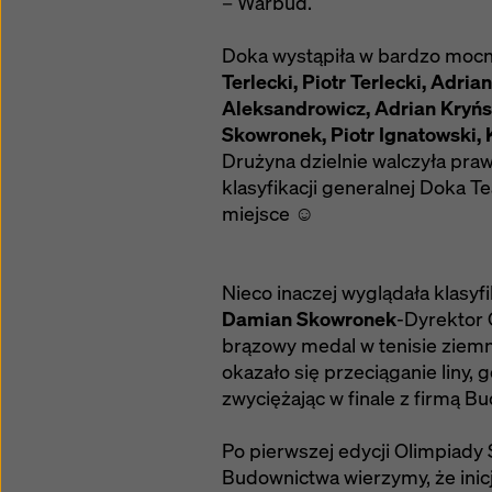
– Warbud.
Doka wystąpiła w bardzo moc
Terlecki, Piotr Terlecki, Adri
Aleksandrowicz, Adrian Kryńs
Skowronek, Piotr Ignatowski, 
Drużyna dzielnie walczyła pra
klasyfikacji generalnej Doka T
miejsce
☺
Nieco inaczej wyglądała klasy
Damian Skowronek
-Dyrektor 
brązowy medal w tenisie ziem
okazało się przeciąganie liny, g
zwyciężając w finale z firmą B
Po pierwszej edycji Olimpiady 
Budownictwa wierzymy, że inic