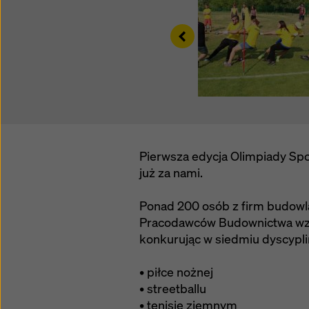
polityc
(zaawan
Left
Pierwsza edycja Olimpiady Spo
już za nami.
Ponad 200 osób z firm budowl
Pracodawców Budownictwa wzięł
konkurując w siedmiu dyscyplin
• piłce nożnej
• streetballu
• tenisie ziemnym