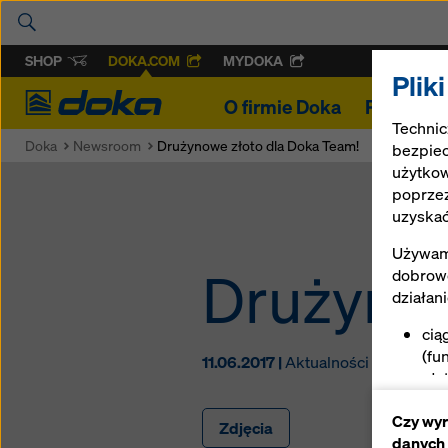
SHOP
DOKA.COM
MYDOKA
Plik
Doka
O firmie Doka
Projekty
Technic
Doka
Newsroom
Drużynowe złoto dla Doka Team!
bezpiec
użytkow
poprzez
uzyskać
Używamy
Drużynow
dobrowo
działan
cią
(fu
11.06.2017 |
Aktualności
uła
int
Czy wyr
zap
Zdjęcia
danych
pla