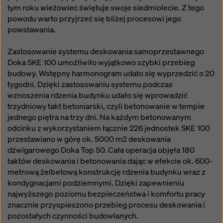
tym roku wieżowiec świętuje swoje siedmiolecie. Z tego
powodu warto przyjrzeć się bliżej procesowi jego
powstawania.
Zastosowanie systemu deskowania samoprzestawnego
Doka SKE 100 umożliwiło wyjątkowo szybki przebieg
budowy. Wstępny harmonogram udało się wyprzedzić o 20
tygodni. Dzięki zastosowaniu systemu podczas
wznoszenia rdzenia budynku udało się wprowadzić
trzydniowy takt betoniarski, czyli betonowanie w tempie
jednego piętra na trzy dni. Na każdym betonowanym
odcinku z wykorzystaniem łącznie 226 jednostek SKE 100
przestawiano w górę ok. 5000 m2 deskowania
dźwigarowego Doka Top 50. Cała operacja objęła 180
taktów deskowania i betonowania dając w efekcie ok. 600-
metrową żelbetową konstrukcję rdzenia budynku wraz z
kondygnacjami podziemnymi. Dzięki zapewnieniu
najwyższego poziomu bezpieczeństwa i komfortu pracy
znacznie przyspieszono przebieg procesu deskowania i
pozostałych czynności budowlanych.