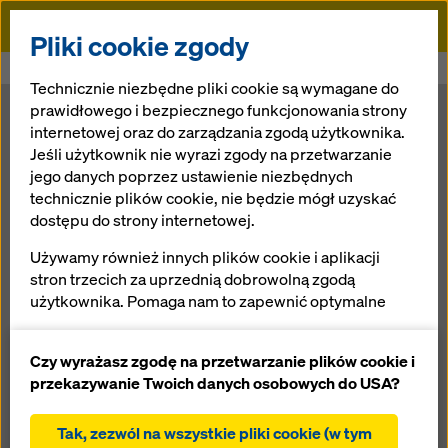
Doka
Pliki cookie zgody
Doka
Newsroom
Urodziny najwyższego budynku na świecie
Technicznie niezbędne pliki cookie są wymagane do
prawidłowego i bezpiecznego funkcjonowania strony
Urodziny
internetowej oraz do zarządzania zgodą użytkownika.
Jeśli użytkownik nie wyrazi zgody na przetwarzanie
jego danych poprzez ustawienie niezbędnych
najwyższego
technicznie plików cookie, nie będzie mógł uzyskać
dostępu do strony internetowej.
budynku na
Używamy również innych plików cookie i aplikacji
stron trzecich za uprzednią dobrowolną zgodą
świecie
użytkownika. Pomaga nam to zapewnić optymalne
działanie naszej strony internetowej, w szczególności
ciągłe ulepszanie funkcjonalności naszej strony
Czy wyrażasz zgodę na przetwarzanie plików cookie i
30.01.2017 |
Aktualności
internetowej (funkcjonalne i statystyczne pliki
przekazywanie Twoich danych osobowych do USA?
cookie),
ułatwienie sprawnego procesu zakupu podczas
Tak, zezwól na wszystkie pliki cookie (w tym