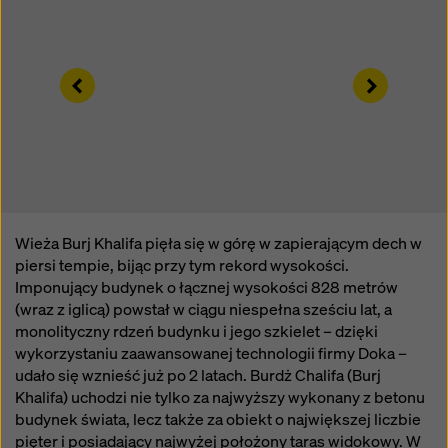
sposób mogą podlegać dostępowi organów w tych
krajach trzecich w celu kontroli i monitorowania oraz
że nie ma skutecznych środków prawnych przeciwko
temu. Użytkownik może odrzucić wszystkie pliki
Left
Right
cookie, które wymagają zgody, klikając „Odrzuć” lub
dostosowując swoje
ustawienia plików cookie
,
klikając ustawienia plików cookie na dole tej witryny i
korzystając z odpowiednich pól wyboru. Zgodę można
wycofać w dowolnym momencie ze skutkiem na
przyszłość i bez podawania przyczyny, klikając
ustawienia plików cookie
na dole tej witryny.
Wieża Burj Khalifa pięła się w górę w zapierającym dech w
Więcej informacji na temat naszych plików cookie
piersi tempie, bijąc przy tym rekord wysokości.
można znaleźć
w naszej polityce prywatności
.
Imponujący budynek o łącznej wysokości 828 metrów
Oferujemy również opcję wyboru plików cookie
(wraz z iglicą) powstał w ciągu niespełna sześciu lat, a
(zaawansowane ustawienia plików cookie).
monolityczny rdzeń budynku i jego szkielet – dzięki
wykorzystaniu zaawansowanej technologii firmy Doka –
udało się wznieść już po 2 latach. Burdż Chalifa (Burj
Khalifa) uchodzi nie tylko za najwyższy wykonany z betonu
budynek świata, lecz także za obiekt o największej liczbie
pięter i posiadający najwyżej położony taras widokowy. W