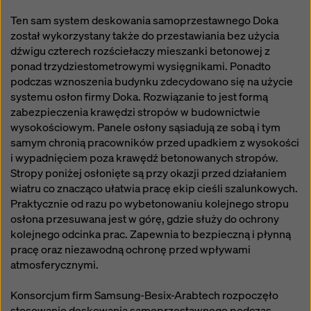
Ten sam system deskowania samoprzestawnego Doka
został wykorzystany także do przestawiania bez użycia
dźwigu czterech rozściełaczy mieszanki betonowej z
ponad trzydziestometrowymi wysięgnikami. Ponadto
podczas wznoszenia budynku zdecydowano się na użycie
systemu osłon firmy Doka. Rozwiązanie to jest formą
zabezpieczenia krawędzi stropów w budownictwie
wysokościowym. Panele osłony sąsiadują ze sobą i tym
samym chronią pracowników przed upadkiem z wysokości
i wypadnięciem poza krawędź betonowanych stropów.
Stropy poniżej osłonięte są przy okazji przed działaniem
wiatru co znacząco ułatwia pracę ekip cieśli szalunkowych.
Praktycznie od razu po wybetonowaniu kolejnego stropu
osłona przesuwana jest w górę, gdzie służy do ochrony
kolejnego odcinka prac. Zapewnia to bezpieczną i płynną
pracę oraz niezawodną ochronę przed wpływami
atmosferycznymi.
Konsorcjum firm Samsung-Besix-Arabtech rozpoczęło
stosowanie deskowania samoprzestawnego podczas