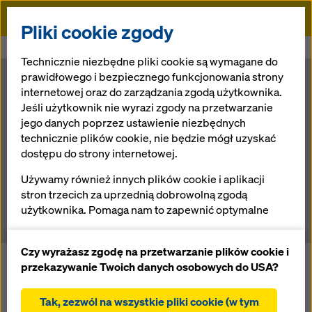
Doka
Pliki cookie zgody
Doka
Newsroom
DOKA na Uniwersytecie
Technicznie niezbędne pliki cookie są wymagane do
prawidłowego i bezpiecznego funkcjonowania strony
DOKA na
internetowej oraz do zarządzania zgodą użytkownika.
Jeśli użytkownik nie wyrazi zgody na przetwarzanie
jego danych poprzez ustawienie niezbędnych
Uniwersytecie
technicznie plików cookie, nie będzie mógł uzyskać
dostępu do strony internetowej.
Używamy również innych plików cookie i aplikacji
27.07.2012 |
Aktualności
stron trzecich za uprzednią dobrowolną zgodą
użytkownika. Pomaga nam to zapewnić optymalne
działanie naszej strony internetowej, w szczególności
ciągłe ulepszanie funkcjonalności naszej strony
Czy wyrażasz zgodę na przetwarzanie plików cookie i
W Łodzi przy ul. Pomorskiej 171/173 powstaje nowy
internetowej (funkcjonalne i statystyczne pliki
przekazywanie Twoich danych osobowych do USA?
Gmach Wydziału Filologicznego Uniwersytetu Łódzkiego.
cookie),
Futurystyczny budynek zaprojektowało biuro AGG-
ułatwienie sprawnego procesu zakupu podczas
Tak, zezwól na wszystkie pliki cookie (w tym
Architekci Grupa Grabowski Sp. z o.o. Sprawia on