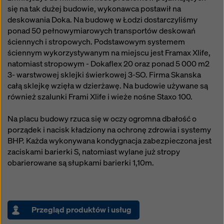
się na tak dużej budowie, wykonawca postawił na
deskowania Doka. Na budowę w Łodzi dostarczyliśmy
ponad 50 pełnowymiarowych transportów deskowań
ściennych i stropowych. Podstawowym systemem
ściennym wykorzystywanym na miejscu jest Framax Xlife,
natomiast stropowym - Dokaflex 20 oraz ponad 5 000 m2
3- warstwowej sklejki świerkowej 3-SO. Firma Skanska
całą sklejkę wzięła w dzierżawę. Na budowie używane są
również szalunki Frami Xlife i wieże nośne Staxo 100.
Na placu budowy rzuca się w oczy ogromna dbałość o
porządek i nacisk kładziony na ochronę zdrowia i systemy
BHP. Każda wykonywana kondygnacja zabezpieczona jest
zaciskami barierki S, natomiast wylane już stropy
obarierowane są słupkami barierki 1,10m.
Przegląd produktów i usług