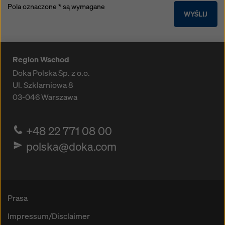
Pola oznaczone * są wymagane
WYŚLIJ
Region Wschod
Doka Polska Sp. z o.o.
Ul. Szklarniowa 8
03-046
Warszawa
+48 22 771 08 00
polska@doka.com
Prasa
Impressum/Disclaimer