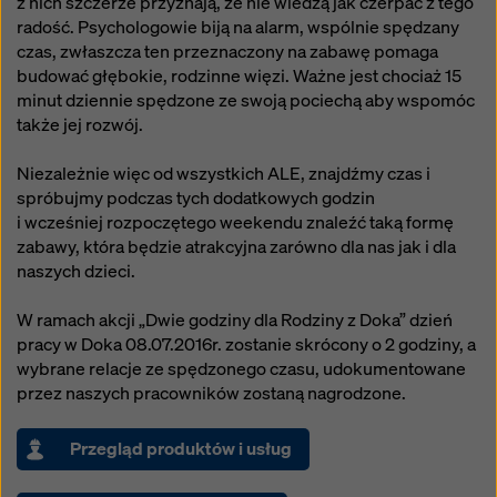
z nich szczerze przyznają, że nie wiedzą jak czerpać z tego
sposób mogą podlegać dostępowi organów w tych
radość. Psychologowie biją na alarm, wspólnie spędzany
krajach trzecich w celu kontroli i monitorowania oraz
czas, zwłaszcza ten przeznaczony na zabawę pomaga
że nie ma skutecznych środków prawnych przeciwko
budować głębokie, rodzinne więzi. Ważne jest chociaż 15
temu. Użytkownik może odrzucić wszystkie pliki
minut dziennie spędzone ze swoją pociechą aby wspomóc
cookie, które wymagają zgody, klikając „Odrzuć” lub
także jej rozwój.
dostosowując swoje
ustawienia plików cookie
,
klikając ustawienia plików cookie na dole tej witryny i
Niezależnie więc od wszystkich ALE, znajdźmy czas i
korzystając z odpowiednich pól wyboru. Zgodę można
spróbujmy podczas tych dodatkowych godzin
wycofać w dowolnym momencie ze skutkiem na
i wcześniej rozpoczętego weekendu znaleźć taką formę
przyszłość i bez podawania przyczyny, klikając
zabawy, która będzie atrakcyjna zarówno dla nas jak i dla
ustawienia plików cookie
na dole tej witryny.
naszych dzieci.
Więcej informacji na temat naszych plików cookie
można znaleźć
w naszej polityce prywatności
.
W ramach akcji „Dwie godziny dla Rodziny z Doka” dzień
Oferujemy również opcję wyboru plików cookie
pracy w Doka 08.07.2016r. zostanie skrócony o 2 godziny, a
(zaawansowane ustawienia plików cookie).
wybrane relacje ze spędzonego czasu, udokumentowane
przez naszych pracowników zostaną nagrodzone.
Przegląd produktów i usług