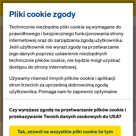
Doka
Pliki cookie zgody
Doka
Newsroom
Dwie Godziny dla Rodziny z Doka
Technicznie niezbędne pliki cookie są wymagane do
prawidłowego i bezpiecznego funkcjonowania strony
Dwie Godziny
internetowej oraz do zarządzania zgodą użytkownika.
Jeśli użytkownik nie wyrazi zgody na przetwarzanie
jego danych poprzez ustawienie niezbędnych
dla Rodziny z
technicznie plików cookie, nie będzie mógł uzyskać
dostępu do strony internetowej.
Doka
Używamy również innych plików cookie i aplikacji
stron trzecich za uprzednią dobrowolną zgodą
użytkownika. Pomaga nam to zapewnić optymalne
06.07.2016 |
Aktualności
działanie naszej strony internetowej, w szczególności
ciągłe ulepszanie funkcjonalności naszej strony
Czy wyrażasz zgodę na przetwarzanie plików cookie i
internetowej (funkcjonalne i statystyczne pliki
przekazywanie Twoich danych osobowych do USA?
cookie),
ułatwienie sprawnego procesu zakupu podczas
Tak, zezwól na wszystkie pliki cookie (w tym
Co roku, dokładnie 15 maja obchodzony jest w Polsce