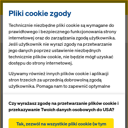
Doka
Pliki cookie zgody
Doka
Newsroom
Technicznie niezbędne pliki cookie są wymagane do
prawidłowego i bezpiecznego funkcjonowania strony
Rozwiązania deskowań Doka na budowie Hilton Hampton Hotel w
internetowej oraz do zarządzania zgodą użytkownika.
Gdańsku
Jeśli użytkownik nie wyrazi zgody na przetwarzanie
jego danych poprzez ustawienie niezbędnych
Rozwiązania
technicznie plików cookie, nie będzie mógł uzyskać
dostępu do strony internetowej.
deskowań Doka
Używamy również innych plików cookie i aplikacji
stron trzecich za uprzednią dobrowolną zgodą
na budowie
użytkownika. Pomaga nam to zapewnić optymalne
działanie naszej strony internetowej, w szczególności
Hilton
ciągłe ulepszanie funkcjonalności naszej strony
Czy wyrażasz zgodę na przetwarzanie plików cookie i
internetowej (funkcjonalne i statystyczne pliki
przekazywanie Twoich danych osobowych do USA?
cookie),
Hampton Hotel
ułatwienie sprawnego procesu zakupu podczas
Tak, zezwól na wszystkie pliki cookie (w tym