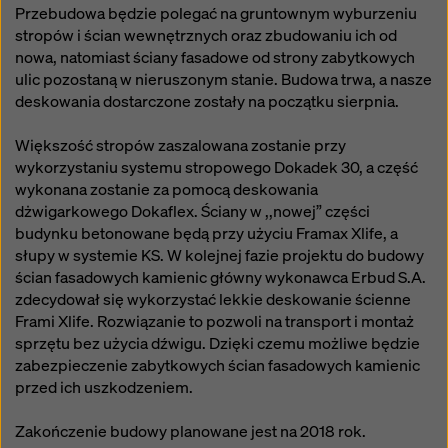
Przebudowa będzie polegać na gruntownym wyburzeniu
stropów i ścian wewnętrznych oraz zbudowaniu ich od
nowa, natomiast ściany fasadowe od strony zabytkowych
ulic pozostaną w nieruszonym stanie. Budowa trwa, a nasze
deskowania dostarczone zostały na początku sierpnia.
Większość stropów zaszalowana zostanie przy
wykorzystaniu systemu stropowego Dokadek 30, a część
wykonana zostanie za pomocą deskowania
dżwigarkowego Dokaflex. Ściany w ,,nowej” części
budynku betonowane będą przy użyciu Framax Xlife, a
słupy w systemie KS. W kolejnej fazie projektu do budowy
ścian fasadowych kamienic główny wykonawca Erbud S.A.
zdecydował się wykorzystać lekkie deskowanie ścienne
Frami Xlife. Rozwiązanie to pozwoli na transport i montaż
sprzętu bez użycia dźwigu. Dzięki czemu możliwe będzie
zabezpieczenie zabytkowych ścian fasadowych kamienic
przed ich uszkodzeniem.
Zakończenie budowy planowane jest na 2018 rok.