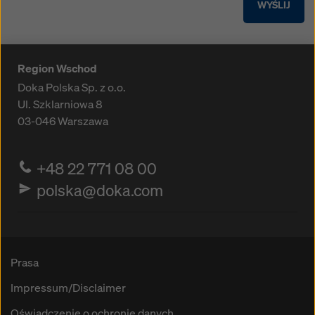
WYŚLIJ
Region Wschod
Doka Polska Sp. z o.o.
Ul. Szklarniowa 8
03-046
Warszawa
+48 22 771 08 00
polska@doka.com
Prasa
Impressum/Disclaimer
Oświadczenie o ochronie danych