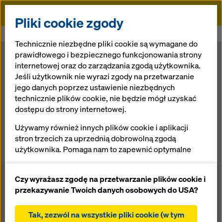
Doka
Pliki cookie zgody
Doka
Newsroom
Doka na budowie Centrum Praskiego Koneser
Technicznie niezbędne pliki cookie są wymagane do
prawidłowego i bezpiecznego funkcjonowania strony
Doka na
internetowej oraz do zarządzania zgodą użytkownika.
Jeśli użytkownik nie wyrazi zgody na przetwarzanie
jego danych poprzez ustawienie niezbędnych
budowie
technicznie plików cookie, nie będzie mógł uzyskać
dostępu do strony internetowej.
Centrum
Używamy również innych plików cookie i aplikacji
stron trzecich za uprzednią dobrowolną zgodą
Praskiego
użytkownika. Pomaga nam to zapewnić optymalne
działanie naszej strony internetowej, w szczególności
Koneser
ciągłe ulepszanie funkcjonalności naszej strony
Czy wyrażasz zgodę na przetwarzanie plików cookie i
internetowej (funkcjonalne i statystyczne pliki
przekazywanie Twoich danych osobowych do USA?
cookie),
10.10.2016 |
ułatwienie sprawnego procesu zakupu podczas
Aktualności
Tak, zezwól na wszystkie pliki cookie (w tym