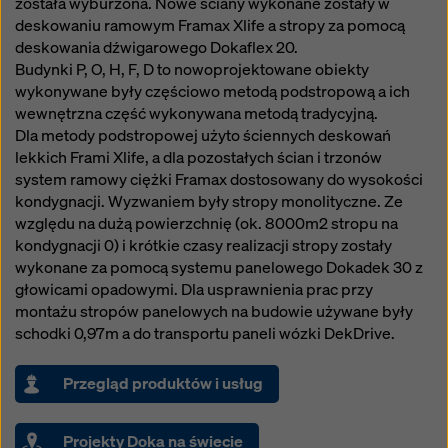
została wyburzona. Nowe ściany wykonane zostały w
deskowaniu ramowym Framax Xlife a stropy za pomocą
deskowania dźwigarowego Dokaflex 20.
Budynki P, O, H, F, D to nowoprojektowane obiekty
wykonywane były częściowo metodą podstropową a ich
wewnętrzna część wykonywana metodą tradycyjną.
Dla metody podstropowej użyto ściennych deskowań
lekkich Frami Xlife, a dla pozostałych ścian i trzonów
system ramowy ciężki Framax dostosowany do wysokości
kondygnacji. Wyzwaniem były stropy monolityczne. Ze
względu na dużą powierzchnię (ok. 8000m2 stropu na
kondygnacji 0) i krótkie czasy realizacji stropy zostały
wykonane za pomocą systemu panelowego Dokadek 30 z
głowicami opadowymi. Dla usprawnienia prac przy
montażu stropów panelowych na budowie używane były
schodki 0,97m a do transportu paneli wózki DekDrive.
Przegląd produktów i usług
Projekty Doka na świecie