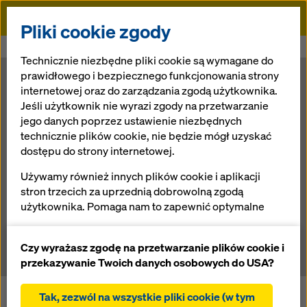
Doka
Pliki cookie zgody
Doka
Newsroom
NOSPR- nowoczesna strona ‘klasyki’
Technicznie niezbędne pliki cookie są wymagane do
prawidłowego i bezpiecznego funkcjonowania strony
NOSPR-
internetowej oraz do zarządzania zgodą użytkownika.
Jeśli użytkownik nie wyrazi zgody na przetwarzanie
jego danych poprzez ustawienie niezbędnych
nowoczesna
technicznie plików cookie, nie będzie mógł uzyskać
dostępu do strony internetowej.
strona ‘klasyki’
Używamy również innych plików cookie i aplikacji
stron trzecich za uprzednią dobrowolną zgodą
użytkownika. Pomaga nam to zapewnić optymalne
18.09.2012 |
Aktualności
działanie naszej strony internetowej, w szczególności
ciągłe ulepszanie funkcjonalności naszej strony
Czy wyrażasz zgodę na przetwarzanie plików cookie i
internetowej (funkcjonalne i statystyczne pliki
przekazywanie Twoich danych osobowych do USA?
cookie),
ułatwienie sprawnego procesu zakupu podczas
Tak, zezwól na wszystkie pliki cookie (w tym
Jedną z największych inwestycji budowlanych