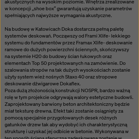
akustycznych na wysokim poziomie. Wnętrza zrealizowane
w koncepcji „shoe box” gwarantują uzyskanie parametrów
spełniających najwyższe wymagania akustyczne.
Na budowę w Katowicach Doka dostarcza pełną paletę
systemów deskowań. Począwszy od Frami Xlife- lekkiego
systemu do fundamentów przez Framax Xlife- deskowanie
ramowe do dużych powierzchni ściennych, skończywszy
na systemie H20 do budowy ścian łukowych oraz
elementach Top 50 projektowanych na zamówienie. Do
szalowania stropów na tak dużych wysokościach zostanie
użyty system wież nośnych Staxo 40 oraz stropowe
deskowanie dźwigarowe Dokaflex.
Poza dużą złożonością konstrukcji NOSPR, bardzo ważną
rolę w tym projekcie odgrywają walory estetyczne budowli.
Zaprojektowany barwiony beton architektoniczny będzie
miał teksturę drewna. Efekt taki zostanie osiągnięty za
pomocą specjalnie przygotowanych desek różnych
gatunków drzew tak aby wydobyć ich charakterystyczną
strukturę i uzyskać jej odbicie w betonie. Wykonywana w
ten sposób ściana sferyczna zadeskowana zostanie w