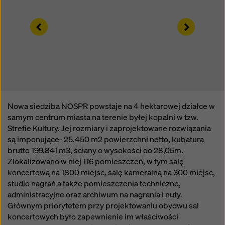
sposób mogą podlegać dostępowi organów w tych
krajach trzecich w celu kontroli i monitorowania oraz
Left
Right
że nie ma skutecznych środków prawnych przeciwko
temu. Użytkownik może odrzucić wszystkie pliki
cookie, które wymagają zgody, klikając „Odrzuć” lub
dostosowując swoje
ustawienia plików cookie
,
klikając ustawienia plików cookie na dole tej witryny i
korzystając z odpowiednich pól wyboru. Zgodę można
wycofać w dowolnym momencie ze skutkiem na
przyszłość i bez podawania przyczyny, klikając
Nowa siedziba NOSPR powstaje na 4 hektarowej działce w
ustawienia plików cookie
na dole tej witryny.
samym centrum miasta na terenie byłej kopalni w tzw.
Strefie Kultury. Jej rozmiary i zaprojektowane rozwiązania
Więcej informacji na temat naszych plików cookie
są imponujące- 25.450 m2 powierzchni netto, kubatura
można znaleźć
w naszej polityce prywatności
.
brutto 199.841 m3, ściany o wysokości do 28,05m.
Oferujemy również opcję wyboru plików cookie
Zlokalizowano w niej 116 pomieszczeń, w tym salę
(zaawansowane ustawienia plików cookie).
koncertową na 1800 miejsc, salę kameralną na 300 miejsc,
studio nagrań a także pomieszczenia techniczne,
administracyjne oraz archiwum na nagrania i nuty.
Głównym priorytetem przy projektowaniu obydwu sal
koncertowych było zapewnienie im właściwości