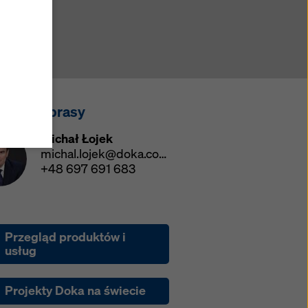
okie.
ookie
ane
akt dla prasy
ajów
chrony
Michał Łojek
46
michal.lojek@doka.com
e dane
+48 697 691 683
ów w
rzucić
ów
Przegląd produktów i
odę
usług
z
yny.
Projekty Doka na świecie
zej