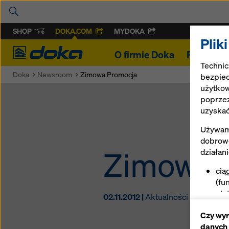
SHOP
DOKA.COM
MYDOKA
Plik
Doka
O firmie Doka
Projekty
Technic
Doka
Newsroom
Zimowa Promocja
bezpiec
użytkow
poprzez
uzyskać
Używamy
dobrowo
Zimowa 
działan
cią
(fu
uła
02.11.2012 |
Aktualności
int
Czy wyr
zap
danych
pla