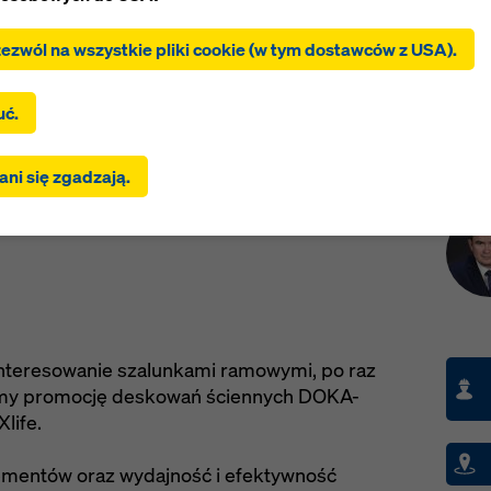
zezwól na wszystkie pliki cookie (w tym dostawców z USA).
c „Zezwól na wszystkie pliki cookie (w tym dostawców z USA)”,
nik wyraża zgodę na instalację i używanie wszystkich plików co
c „Zgadzam się na wybrane”, użytkownik wyraża zgodę na pliki c
uć.
 za pomocą pól wyboru. Może to również wiązać się z
ywaniem danych do krajów trzecich, takich jak USA. Jeśli wybr
Kont
izacja rabatów…
ni się zgadzają.
nia obejmują również dostawców, którzy przekazują dane do kr
h, w których nie ma decyzji stwierdzającej odpowiedni stopień o
 z art. 45 RODO ani odpowiednich zabezpieczeń zgodnie z art. 
goda użytkownika obejmuje również to. Może istnieć ryzyko, ż
nika przesłane w ten sposób mogą podlegać dostępowi organ
jach trzecich w celu kontroli i monitorowania oraz że nie ma
nych środków prawnych przeciwko temu. Użytkownik może od
ie pliki cookie, które wymagają zgody, klikając „Odrzuć” lub
nteresowanie szalunkami ramowymi, po raz
owując swoje
ustawienia plików cookie
, klikając ustawienia plik
jemy promocję deskowań ściennych DOKA-
na dole tej witryny i korzystając z odpowiednich pól wyboru. Zg
life.
ycofać w dowolnym momencie ze skutkiem na przyszłość i be
ia przyczyny, klikając
ustawienia plików cookie
na dole tej witr
lementów oraz wydajność i efektywność
informacji na temat naszych plików cookie można znaleźć
w nas