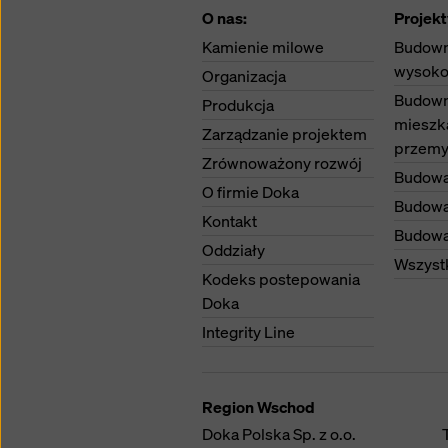
O nas:
Projekt
Kamienie milowe
Budown
wysoko
Organizacja
Budown
Produkcja
mieszk
Zarządzanie projektem
przemy
Zrównoważony rozwój
Budowa
O firmie Doka
Budowa
Kontakt
Budowa 
Oddziały
Wszystk
Kodeks postepowania
Doka
Integrity Line
Region Wschod
Doka Polska Sp. z o.o.