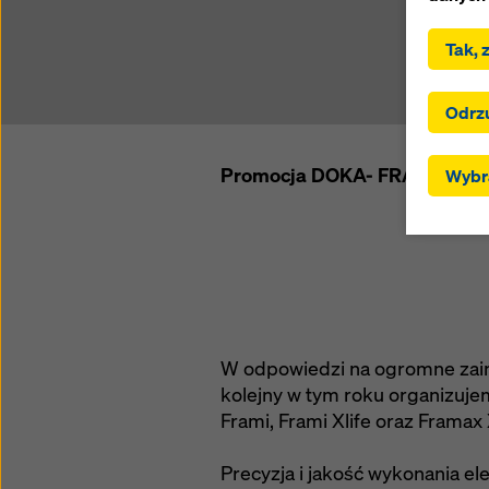
.
Tak, 
Klikają
użytkow
Klikają
Odrz
wybrane
przekaz
Promocja DOKA- FRAMAXymal
Wybra
ustawie
trzecic
zgodnie
RODO, z
użytkow
tych kra
skutecz
wszystk
W odpowiedzi na ogromne zai
dostos
kolejny w tym roku organizu
cookie 
Frami, Frami Xlife oraz Framax X
można w
podawan
Precyzja i jakość wykonania e
Więcej 