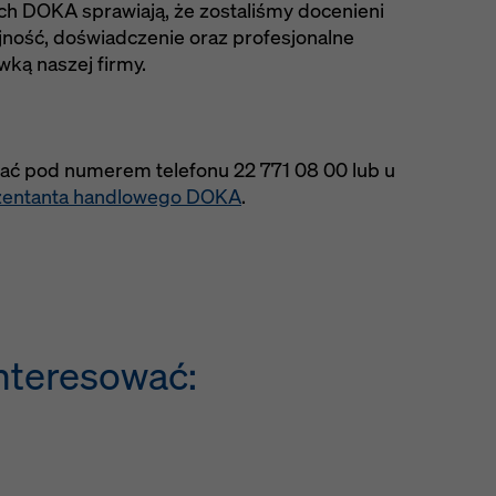
 DOKA sprawiają, że zostaliśmy docenieni
e prywatności
. Oferujemy również opcję wyboru plików cookie
yjność, doświadczenie oraz profesjonalne
sowane ustawienia plików cookie).
wką naszej firmy.
kać pod numerem telefonu 22 771 08 00 lub u
zentanta handlowego DOKA
.
nteresować: