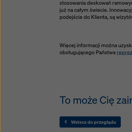
stosowania deskowań ramowych
polityc
już na całym świecie. Innowac
(zaawan
podejście do Klienta, są wizytó
Więcej informacji można uzys
obsługującego Państwa
repre
To może Cię zai
Wstecz do przeglądu