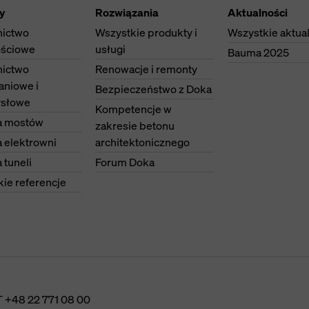
y
Rozwiązania
Aktualności
ictwo
Wszystkie produkty i
Wszystkie aktua
ściowe
usługi
Bauma 2025
ictwo
Renowacje i remonty
aniowe i
Bezpieczeństwo z Doka
słowe
Kompetencje w
 mostów
zakresie betonu
 elektrowni
architektonicznego
tuneli
Forum Doka
ie referencje
T
+48 22 771 08 00