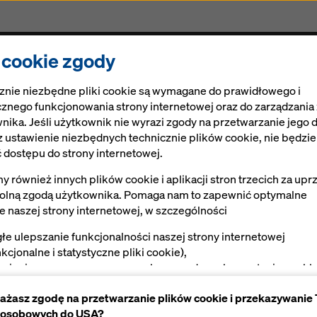
i cookie zgody
Rozwiązania
Ringlock
Cyfrowe rozwiązania
znie niezbędne pliki cookie są wymagane do prawidłowego i
znego funkcjonowania strony internetowej oraz do zarządzania
nika. Jeśli użytkownik nie wyrazi zgody na przetwarzanie jego 
 ustawienie niezbędnych technicznie plików cookie, nie będzi
 dostępu do strony internetowej.
 również innych plików cookie i aplikacji stron trzecich za upr
lną zgodą użytkownika. Pomaga nam to zapewnić optymalne
Promocja
ie naszej strony internetowej, w szczególności
głe ulepszanie funkcjonalności naszej strony internetowej
nkcjonalne i statystyczne pliki cookie),
twienie sprawnego procesu zakupu podczas korzystania ze skl
ernetowego Doka (funkcjonalne i statystyczne pliki cookie),
ażasz zgodę na przetwarzanie plików cookie i przekazywanie
ewnienie użytkownikowi odpowiednich reklam na niektórych
 osobowych do USA?
tformach (marketingowe pliki cookie).