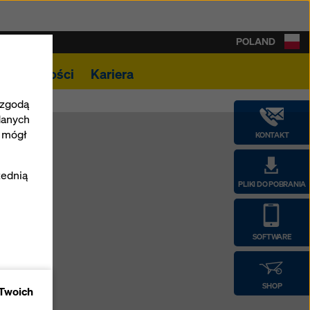
POLAND
Aktualności
Kariera
 zgodą
danych
e mógł
KONTAKT
zednią
PLIKI DO POBRANIA
SOFTWARE
epu
SHOP
 Twoich