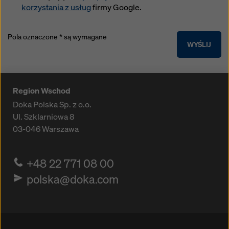
korzystania z usług
firmy Google.
Pola oznaczone * są wymagane
WYŚLIJ
Region Wschod
Doka Polska Sp. z o.o.
Ul. Szklarniowa 8
03-046
Warszawa
+48 22 771 08 00
polska@doka.com