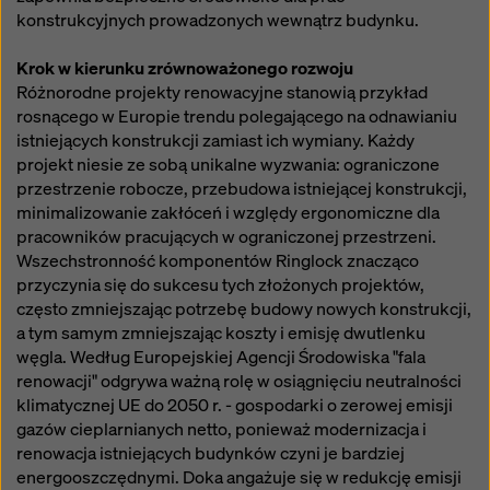
konstrukcyjnych prowadzonych wewnątrz budynku.
Krok w kierunku zrównoważonego rozwoju
Różnorodne projekty renowacyjne stanowią przykład
rosnącego w Europie trendu polegającego na odnawianiu
istniejących konstrukcji zamiast ich wymiany. Każdy
projekt niesie ze sobą unikalne wyzwania: ograniczone
przestrzenie robocze, przebudowa istniejącej konstrukcji,
minimalizowanie zakłóceń i względy ergonomiczne dla
pracowników pracujących w ograniczonej przestrzeni.
Wszechstronność komponentów Ringlock znacząco
przyczynia się do sukcesu tych złożonych projektów,
często zmniejszając potrzebę budowy nowych konstrukcji,
a tym samym zmniejszając koszty i emisję dwutlenku
węgla. Według Europejskiej Agencji Środowiska "fala
renowacji" odgrywa ważną rolę w osiągnięciu neutralności
klimatycznej UE do 2050 r. - gospodarki o zerowej emisji
gazów cieplarnianych netto, ponieważ modernizacja i
renowacja istniejących budynków czyni je bardziej
energooszczędnymi. Doka angażuje się w redukcję emisji