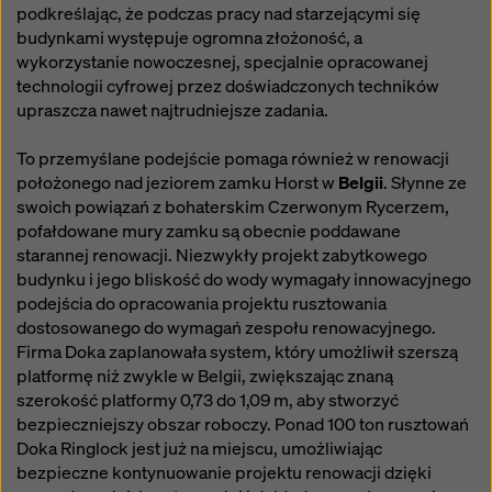
podkreślając, że podczas pracy nad starzejącymi się
budynkami występuje ogromna złożoność, a
wykorzystanie nowoczesnej, specjalnie opracowanej
technologii cyfrowej przez doświadczonych techników
upraszcza nawet najtrudniejsze zadania.
To przemyślane podejście pomaga również w renowacji
położonego nad jeziorem zamku Horst w
Belgii
. Słynne ze
swoich powiązań z bohaterskim Czerwonym Rycerzem,
pofałdowane mury zamku są obecnie poddawane
starannej renowacji. Niezwykły projekt zabytkowego
budynku i jego bliskość do wody wymagały innowacyjnego
podejścia do opracowania projektu rusztowania
dostosowanego do wymagań zespołu renowacyjnego.
Firma Doka zaplanowała system, który umożliwił szerszą
platformę niż zwykle w Belgii, zwiększając znaną
szerokość platformy 0,73 do 1,09 m, aby stworzyć
bezpieczniejszy obszar roboczy. Ponad 100 ton rusztowań
Doka Ringlock jest już na miejscu, umożliwiając
bezpieczne kontynuowanie projektu renowacji dzięki