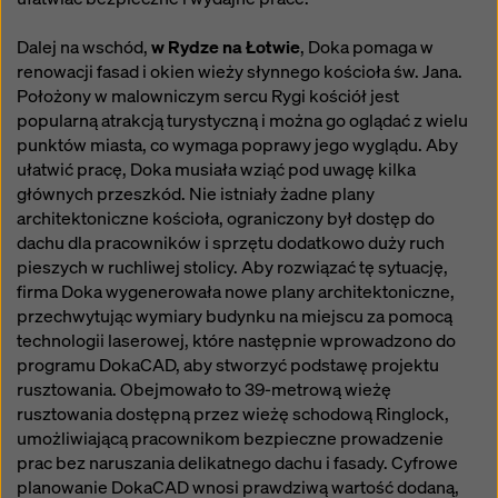
Dalej na wschód,
w Rydze na Łotwie
, Doka pomaga w
renowacji fasad i okien wieży słynnego kościoła św. Jana.
Położony w malowniczym sercu Rygi kościół jest
popularną atrakcją turystyczną i można go oglądać z wielu
punktów miasta, co wymaga poprawy jego wyglądu. Aby
ułatwić pracę, Doka musiała wziąć pod uwagę kilka
głównych przeszkód. Nie istniały żadne plany
architektoniczne kościoła, ograniczony był dostęp do
dachu dla pracowników i sprzętu dodatkowo duży ruch
pieszych w ruchliwej stolicy. Aby rozwiązać tę sytuację,
firma Doka wygenerowała nowe plany architektoniczne,
przechwytując wymiary budynku na miejscu za pomocą
technologii laserowej, które następnie wprowadzono do
programu DokaCAD, aby stworzyć podstawę projektu
rusztowania. Obejmowało to 39-metrową wieżę
rusztowania dostępną przez wieżę schodową Ringlock,
umożliwiającą pracownikom bezpieczne prowadzenie
prac bez naruszania delikatnego dachu i fasady. Cyfrowe
planowanie DokaCAD wnosi prawdziwą wartość dodaną,