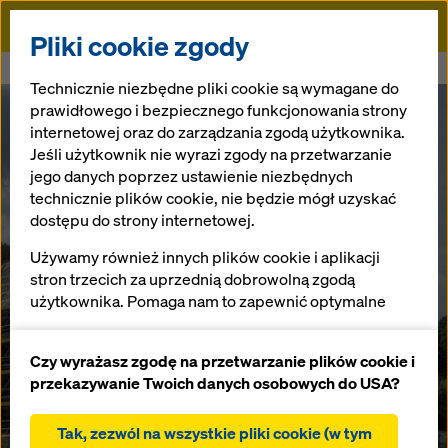
Doka
Pliki cookie zgody
Doka
Newsroom
Renowacja przy użyciu rusztowań Ringlock
Technicznie niezbędne pliki cookie są wymagane do
prawidłowego i bezpiecznego funkcjonowania strony
Renowacja przy
internetowej oraz do zarządzania zgodą użytkownika.
Jeśli użytkownik nie wyrazi zgody na przetwarzanie
jego danych poprzez ustawienie niezbędnych
użyciu
technicznie plików cookie, nie będzie mógł uzyskać
dostępu do strony internetowej.
rusztowań
Używamy również innych plików cookie i aplikacji
stron trzecich za uprzednią dobrowolną zgodą
Ringlock
użytkownika. Pomaga nam to zapewnić optymalne
działanie naszej strony internetowej, w szczególności
ciągłe ulepszanie funkcjonalności naszej strony
Czy wyrażasz zgodę na przetwarzanie plików cookie i
04.10.2024 |
Austria, Łotwa, Belgia, Polska
internetowej (funkcjonalne i statystyczne pliki
przekazywanie Twoich danych osobowych do USA?
cookie),
ułatwienie sprawnego procesu zakupu podczas
Tak, zezwól na wszystkie pliki cookie (w tym
Pobierz materiały prasowe