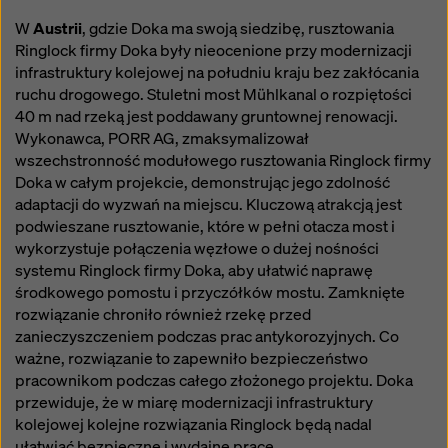
W
Austrii
, gdzie Doka ma swoją siedzibę, rusztowania
Ringlock firmy Doka były nieocenione przy modernizacji
infrastruktury kolejowej na południu kraju bez zakłócania
ruchu drogowego. Stuletni most Mühlkanal o rozpiętości
40 m nad rzeką jest poddawany gruntownej renowacji.
Wykonawca, PORR AG, zmaksymalizował
wszechstronność modułowego rusztowania Ringlock firmy
Doka w całym projekcie, demonstrując jego zdolność
adaptacji do wyzwań na miejscu. Kluczową atrakcją jest
podwieszane rusztowanie, które w pełni otacza most i
wykorzystuje połączenia węzłowe o dużej nośności
systemu Ringlock firmy Doka, aby ułatwić naprawę
środkowego pomostu i przyczółków mostu. Zamknięte
rozwiązanie chroniło również rzekę przed
zanieczyszczeniem podczas prac antykorozyjnych. Co
ważne, rozwiązanie to zapewniło bezpieczeństwo
pracownikom podczas całego złożonego projektu. Doka
przewiduje, że w miarę modernizacji infrastruktury
kolejowej kolejne rozwiązania Ringlock będą nadal
ułatwiać bezpieczne i wydajne prace.