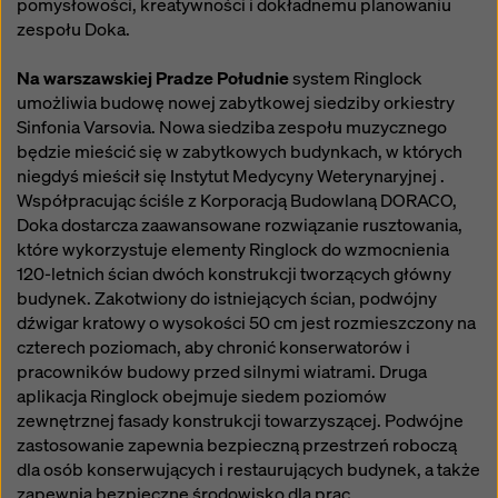
pomysłowości, kreatywności i dokładnemu planowaniu
zespołu Doka.
Na warszawskiej Pradze Południe
system Ringlock
umożliwia budowę nowej zabytkowej siedziby orkiestry
Sinfonia Varsovia. Nowa siedziba zespołu muzycznego
będzie mieścić się w zabytkowych budynkach, w których
niegdyś mieścił się Instytut Medycyny Weterynaryjnej .
Współpracując ściśle z Korporacją Budowlaną DORACO,
Doka dostarcza zaawansowane rozwiązanie rusztowania,
które wykorzystuje elementy Ringlock do wzmocnienia
120-letnich ścian dwóch konstrukcji tworzących główny
budynek. Zakotwiony do istniejących ścian, podwójny
dźwigar kratowy o wysokości 50 cm jest rozmieszczony na
czterech poziomach, aby chronić konserwatorów i
pracowników budowy przed silnymi wiatrami. Druga
aplikacja Ringlock obejmuje siedem poziomów
zewnętrznej fasady konstrukcji towarzyszącej. Podwójne
zastosowanie zapewnia bezpieczną przestrzeń roboczą
dla osób konserwujących i restaurujących budynek, a także
zapewnia bezpieczne środowisko dla prac