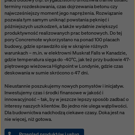
terminy rozdeskowania, czas dojrzewania betonu czy
najwcześniejszy moment jego naprężenia. Rozwiązanie
pozwala tym samym uniknąć powstania pęknięć i
późniejszych uszkodzeń, a także wydatnie zwiększyć
produktywność realizowanych prac betonowych. Do tej
pory Concremote wykorzystano na ponad 100 placach
budowy, gdzie sprawdziło się w skrajnie różnych
warunkach – m.in. w elektrowni Muskrat Falls w Kanadzie,
gdzie temperatura sięga do -40°C, jak też przy budowie 47-
piętrowego wieżowca Highpoint w Londynie, gdzie czas
deskowania w sumie skrócono o 47 dni.
Nieustannie poszukujemy nowych pomysłów i inicjatyw.
Inwestujemy czas i środki finansowe w jakość i
innowacyjność – tak, by w jeszcze lepszy sposób zadbać o
interesy naszych klientów. Bo jedno nie ulega wątpliwości.
Dla budownictwa nadchodzą ciekawe czasy. Doka jest na
nie więcej, niż gotowa.
Przegląd produktów i usług