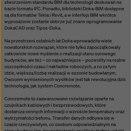
stworzeniem standardu BIM dla technologii deskowań na
bazie formatu IFC. Ponadto, biblioteki Doka-BIM dostępne
są dla formatów Tekla i Revit, a w interfejs BIM wkrótce
wyposażone zostanie dobrze już znane oprogramowanie
DokaCAD oraz Tipos-Doka.
Na przestrzeni ostatnich lat Doka wprowadziła wiele
nowatorskich rozwiązań, które nie tylko zapoczątkowały
całkowicie nowe myślenie o realizacji stanu surowego
budynków, ale też – co najważniejsze – pozwoliły na realne
oszczędności czasu i nakładów roboczych, a co za tym
idzie, większą liczbę realizacji w sezonie budowlanym.
Owocem wymienionych wysiłków jest tak rewolucyjna dziś
technologia, jak system Concremote.
Concremote to zaawansowane rozwiązanie oparte na
czujnikach kablowych i bezprzewodowych, które
dostarcza cennych informacji o wzroście temperatury oraz
wytrzymałości betonu. Transfer danych odbywa się w
czasie rzeczywistym, co osobom odpowiedzialnym na
placu budowy (np. brygadzistom) umożliwia trafnie ustalić