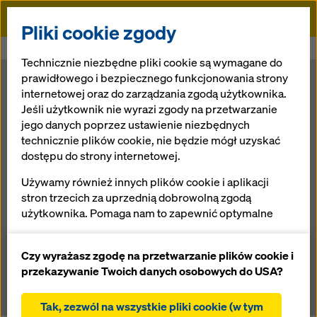
Doka
Pliki cookie zgody
Doka
Newsroom
Budować tak, jak nie odważył się jeszcze nikt.
Technicznie niezbędne pliki cookie są wymagane do
prawidłowego i bezpiecznego funkcjonowania strony
Budować tak,
internetowej oraz do zarządzania zgodą użytkownika.
Jeśli użytkownik nie wyrazi zgody na przetwarzanie
jego danych poprzez ustawienie niezbędnych
jak nie odważył
technicznie plików cookie, nie będzie mógł uzyskać
dostępu do strony internetowej.
się jeszcze nikt.
Używamy również innych plików cookie i aplikacji
stron trzecich za uprzednią dobrowolną zgodą
użytkownika. Pomaga nam to zapewnić optymalne
02.08.2017 |
Poland
działanie naszej strony internetowej, w szczególności
ciągłe ulepszanie funkcjonalności naszej strony
Czy wyrażasz zgodę na przetwarzanie plików cookie i
internetowej (funkcjonalne i statystyczne pliki
Download: Press material
przekazywanie Twoich danych osobowych do USA?
cookie),
ułatwienie sprawnego procesu zakupu podczas
Tak, zezwól na wszystkie pliki cookie (w tym