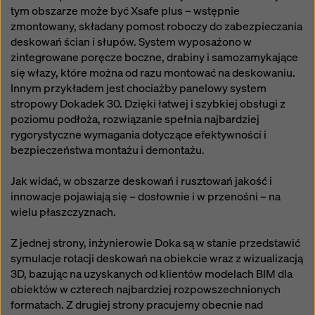
tym obszarze może być Xsafe plus – wstępnie
zmontowany, składany pomost roboczy do zabezpieczania
deskowań ścian i słupów. System wyposażono w
zintegrowane poręcze boczne, drabiny i samozamykające
się włazy, które można od razu montować na deskowaniu.
Innym przykładem jest chociażby panelowy system
stropowy Dokadek 30. Dzięki łatwej i szybkiej obsługi z
poziomu podłoża, rozwiązanie spełnia najbardziej
rygorystyczne wymagania dotyczące efektywności i
bezpieczeństwa montażu i demontażu.
Jak widać, w obszarze deskowań i rusztowań jakość i
innowacje pojawiają się – dosłownie i w przenośni – na
wielu płaszczyznach.
Z jednej strony, inżynierowie Doka są w stanie przedstawić
symulacje rotacji deskowań na obiekcie wraz z wizualizacją
3D, bazując na uzyskanych od klientów modelach BIM dla
obiektów w czterech najbardziej rozpowszechnionych
formatach. Z drugiej strony pracujemy obecnie nad