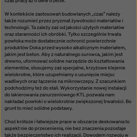
czas pracy aż o dwie trzecie.
sposób mogą podlegać dostępowi organów w tych
krajach trzecich w celu kontroli i monitorowania oraz
W kontekście zastosowań budowlanych „czas” należy
że nie ma skutecznych środków prawnych przeciwko
także rozumieć przez pryzmat żywotności materiałów i
temu. Użytkownik może odrzucić wszystkie pliki
technologii. Ta zależy zaś od jakości użytych materiałów
cookie, które wymagają zgody, klikając „Odrzuć” lub
oraz staranności ich obróbki. Tylko szczególnie trwała
dostosowując swoje
ustawienia plików cookie
,
powłoka może dostatecznie ochronić powierzchnie
klikając ustawienia plików cookie na dole tej witryny i
produktów Doka przed wysoko alkalicznym materiałem,
korzystając z odpowiednich pól wyboru. Zgodę można
jakim jest beton. Aby z naturalnego surowca, jakim jest
wycofać w dowolnym momencie ze skutkiem na
drewno, uformować solidne narzędzie do kształtowania
przyszłość i bez podawania przyczyny, klikając
elementów, stosujemy zaś specjalne, krzyżowe klejenie
ustawienia plików cookie
na dole tej witryny.
wielokrotne, które uzupełniamy o usunięcie miejsc
Więcej informacji na temat naszych plików cookie
wadliwych oraz łączenie na mikrowczepy. Z szacunkiem
można znaleźć
w naszej polityce prywatności
.
podchodzimy też do stali. Wykorzystanie nowej instalacji
Oferujemy również opcję wyboru plików cookie
do lakierowania zanurzeniowego KTL pozwala nam
(zaawansowane ustawienia plików cookie).
nakładać powłoki o wielokrotnie zwiększonej trwałości. Bo
grunt to mieć solidne podstawy.
Choć krótsze i łatwiejsze prace w obszarze deskowania to
aspekt nie do przecenienia, nie bez znaczenia pozostaje
także bezpieczeństwo ich realizacji. Dowodem rozwoju w