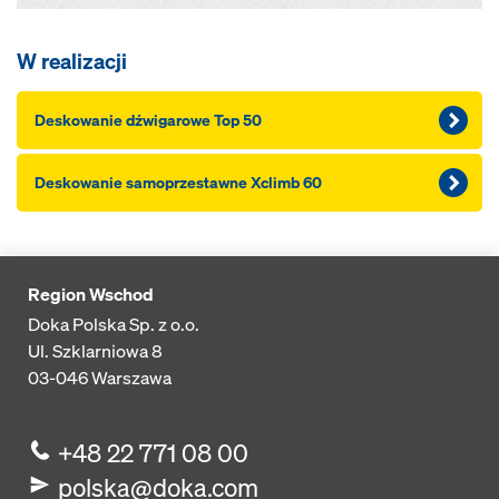
W realizacji
Deskowanie dźwigarowe Top 50
Deskowanie samoprzestawne Xclimb 60
Region Wschod
Doka Polska Sp. z o.o.
Ul. Szklarniowa 8
03-046
Warszawa
+48 22 771 08 00
polska@doka.com