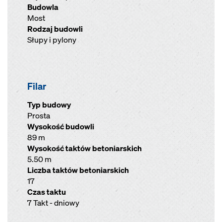
Budowla
Most
Rodzaj budowli
Słupy i pylony
Filar
Typ budowy
Prosta
Wysokość budowli
89 m
Wysokość taktów betoniarskich
5.50 m
Liczba taktów betoniarskich
17
Czas taktu
7 Takt - dniowy