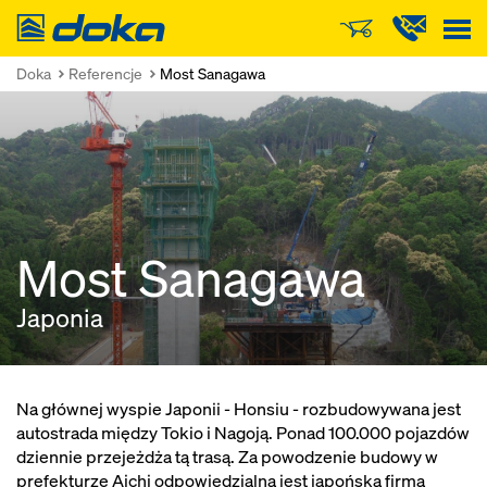
Doka
Doka
Referencje
Most Sanagawa
Most Sanagawa
Japonia
Na głównej wyspie Japonii - Honsiu - rozbudowywana jest
autostrada między Tokio i Nagoją. Ponad 100.000 pojazdów
dziennie przejeżdża tą trasą. Za powodzenie budowy w
prefekturze Aichi odpowiedzialna jest japońska firma