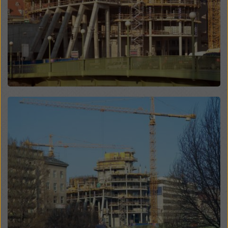
sposób mogą podlegać dostępowi organów w tych
krajach trzecich w celu kontroli i monitorowania oraz
że nie ma skutecznych środków prawnych przeciwko
temu. Użytkownik może odrzucić wszystkie pliki
cookie, które wymagają zgody, klikając „Odrzuć” lub
dostosowując swoje
ustawienia plików cookie
,
klikając ustawienia plików cookie na dole tej witryny i
korzystając z odpowiednich pól wyboru. Zgodę można
wycofać w dowolnym momencie ze skutkiem na
Open
przyszłość i bez podawania przyczyny, klikając
ustawienia plików cookie
na dole tej witryny.
Więcej informacji na temat naszych plików cookie
można znaleźć
w naszej polityce prywatności
.
Oferujemy również opcję wyboru plików cookie
(zaawansowane ustawienia plików cookie).