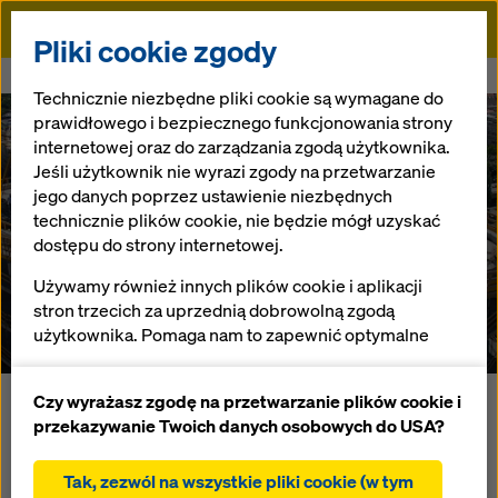
Doka
Pliki cookie zgody
Doka
Referencje
Uniqa Tower
Technicznie niezbędne pliki cookie są wymagane do
prawidłowego i bezpiecznego funkcjonowania strony
internetowej oraz do zarządzania zgodą użytkownika.
Jeśli użytkownik nie wyrazi zgody na przetwarzanie
jego danych poprzez ustawienie niezbędnych
technicznie plików cookie, nie będzie mógł uzyskać
dostępu do strony internetowej.
Uniqa Tower
Używamy również innych plików cookie i aplikacji
stron trzecich za uprzednią dobrowolną zgodą
Austria
użytkownika. Pomaga nam to zapewnić optymalne
działanie naszej strony internetowej, w szczególności
ciągłe ulepszanie funkcjonalności naszej strony
Czy wyrażasz zgodę na przetwarzanie plików cookie i
Uniqua Tower to biurowiec o wysokości 75 m w 2. dzielnicy
internetowej (funkcjonalne i statystyczne pliki
przekazywanie Twoich danych osobowych do USA?
Leopoldstadt przy moście Aspernbrücke. Budynek
cookie),
posiada 21 kondygnacji naziemnych i 5 kondygnacji
ułatwienie sprawnego procesu zakupu podczas
Tak, zezwól na wszystkie pliki cookie (w tym
podziemnych. Rzut poziomy ma kształt stylizowanej litery