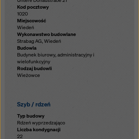
Untere Donaustraße 21
Kod pocztowy
1020
Miejscowość
Wiedeń
Wykonawstwo budowlane
Strabag AG, Wiedeń
Budowla
Budynek biurowy, administracyjny i
wielofunkcyjny
Rodzaj budowli
Wieżowce
Szyb / rdzeń
Typ budowy
Rdzeń wyprzedzająco
Liczba kondygnacji
22