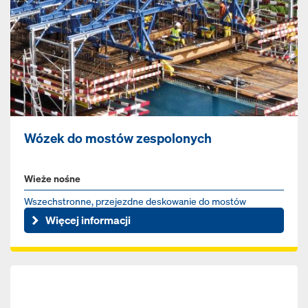
Wózek do mostów zespolonych
Wieże nośne
Wszechstronne, przejezdne deskowanie do mostów
zespolonych od jednego dostawcy
Więcej informacji