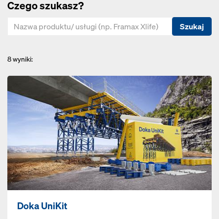
Czego szukasz?
Szukaj
8
wyniki:
Doka UniKit