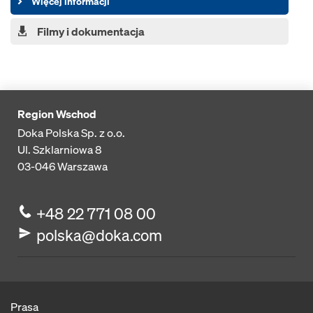
Więcej informacji
Filmy i dokumentacja
Region Wschod
Doka Polska Sp. z o.o.
Ul. Szklarniowa 8
03-046
Warszawa
+48 22 771 08 00
polska@doka.com
Prasa