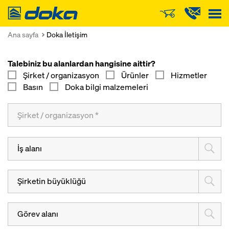
Doka
Ana sayfa
Doka İletişim
Talebiniz bu alanlardan hangisine aittir?
Şirket / organizasyon
Ürünler
Hizmetler
Basın
Doka bilgi malzemeleri
İş alanı
Şirketin büyüklüğü
Görev alanı