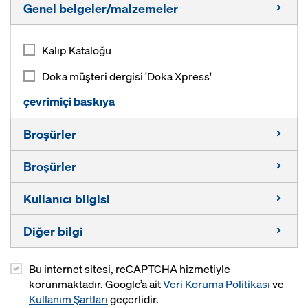
Genel belgeler/malzemeler
Kalıp Kataloğu
Doka müşteri dergisi 'Doka Xpress'
çevrimiçi baskıya
Broşürler
Broşürler
Kompozit kalıp kirişleri I tec 20
Kullanıcı bilgisi
Ahşap kalıp kirişleri
Köprü inşasında kabiliyet
Ahşap kiriş H20 top
Diğer bilgi
Enerjide kabiliyet
Ahşap kalıp kirişleri
Ahşap kiriş H20 eco
Çok katlı inşasında kabiliyet
Kompozit kalıp kirişleri
Bu internet sitesi, reCAPTCHA hizmetiyle
Öğrenciler için bilgi paketi
3 katlı plywoodlar
korunmaktadır. Google’a ait
Veri Koruma Politikası
ve
Konut inşasında kabiliyet
Döşeme dikmesi Eurex top
Diğer malzemeler
Kullanım Şartları
geçerlidir.
Çok katlı plywoodlar