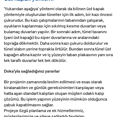
'Yukarıdan aşağıya' yöntemi olarak da bilinen üst kapak
yöntemiyle oluşturulan tüneller için ilk adım, bir kazı öncesi
çukurudur. Bu kazı çalışmalarının tabanından çalışarak,
oyukların kaplanması için sıkılmış kesme duvarları veya
bulamaç duvarları yapılır. Bir sonraki adım, tünel tavanını
(yani üst kapağı) bu siper duvarlarına ve aralarındaki
toprağa dökmektir. Daha sonra kazı çukuru doldurulur ve
tünel slabın yerine toprakla örtülür. Bundan sonra tünel üst
kapağın altına kazılır ve iç yüzeyin taban plakasının yanı sıra
tek taraflı duvarlar tek tek dökülür.
Doka'yla sağladığınız yararlar
Bir projenin zamanında teslim edilmesi ve esas olarak
kiralanabilen ve günlük gereksinimleri karşılayan veya
hatta aşan standart kalıptan oluşan müşteri odaklı kalıp
çözümü. Bu işlem yapının yüzeyinin mümkün olduğunca
çabuk kapatılmasını sağlar.
Projeye özgü planlama ve ek hizmetlerimiz,
müşterilerimize ve siteye sağladığı faydaları