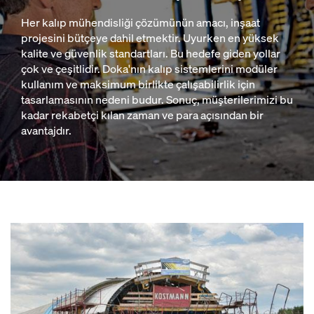
Her kalıp mühendisliği çözümünün amacı, inşaat
projesini bütçeye dahil etmektir. Uyurken en yüksek
kalite ve güvenlik standartları. Bu hedefe giden yollar
çok ve çeşitlidir. Doka'nın kalıp sistemlerini modüler
kullanım ve maksimum birlikte çalışabilirlik için
tasarlamasının nedeni budur. Sonuç, müşterilerimizi bu
kadar rekabetçi kılan zaman ve para açısından bir
avantajdır.