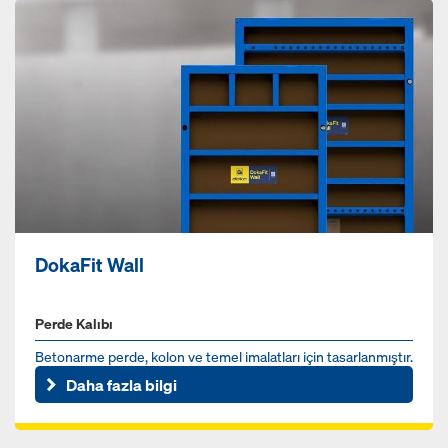
DokaFit Wall
Perde Kalıbı
Betonarme perde, kolon ve temel imalatları için tasarlanmıştır.
DokaFit Wall; kalite ve hızın ön planda olduğu tüm proje...
Daha fazla bilgi