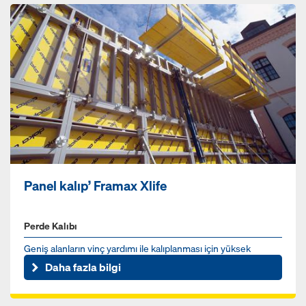
Panel kalıp’ Framax Xlife
Perde Kalıbı
Geniş alanların vinç yardımı ile kalıplanması için yüksek
performanslı çelik çerçeveli kalıp
Daha fazla bilgi