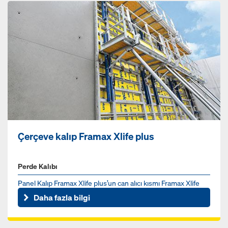
Çerçeve kalıp Framax Xlife plus
Perde Kalıbı
Panel Kalıp Framax Xlife plus’un can alıcı kısmı Framax Xlife
plus ankrajıdır. Bir taraftan çalıştırılabilir ve kalıplam...
Daha fazla bilgi