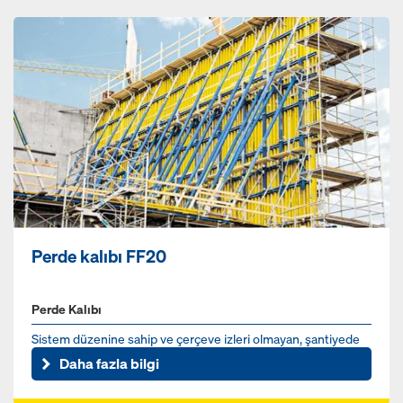
Perde kalıbı FF20
Perde Kalıbı
Sistem düzenine sahip ve çerçeve izleri olmayan, şantiyede
kullanıma hazır ahşap kirişli kalıp
Daha fazla bilgi