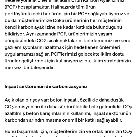
hedefe yönelik önemli ilk adım Ürün Karbon Ayak İzimizi
(PCF) hesaplamaktır. Halihazırda tüm ürün
portföyümüzdeki her ürün için bir PCF sağlayabiliyoruz ve
bu da müşterilerimize Doka ürünlerinin her müşterinin
kendi karbon ayak izine ne kadar katkıda bulunduğunu
bildiriyor. Aynı zamanda PCF, ürünlerimizin yaşam
döngüsündeki CO2 sıcak noktalarını belirlememizi ve sera
gazı emisyonlarını azaltmak için hedeflenen önlemleri
uygulamamızı sağlar. PCF'lerimizi gelecekte iklim dostu
ürünler geliştirmek için kullanıyoruz: bu, iklim stratejimizin
merkezi bir bileşenidir.
İnşaat sektörünün dekarbonizasyonu
Açık olan bir şey var: beton inşaatı, özellikle daha düşük
CO
emisyonları ile daha sürdürülebilir hale gelmelidir. CO
2
2
azaltılmış beton karışımlarının kullanımı, inşaat sektörünün
karbondan arındırılmasına önemli bir katkı sağlayabilir.
Bunu başarmak için, müşterilerimizin ve ortaklarımızın CO
2