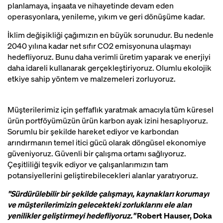
planlamaya, inşaata ve nihayetinde devam eden
operasyonlara, yenileme, yıkım ve geri dönüşüme kadar.
İklim değişikliği çağımızın en büyük sorunudur. Bu nedenle
2040 yılına kadar net sıfır CO2 emisyonuna ulaşmayı
hedefliyoruz. Bunu daha verimli üretim yaparak ve enerjiyi
daha idareli kullanarak gerçekleştiriyoruz. Olumlu ekolojik
etkiye sahip yöntem ve malzemeleri zorluyoruz.
Müşterilerimiz için şeffaflık yaratmak amacıyla tüm küresel
ürün portföyümüzün ürün karbon ayak izini hesaplıyoruz.
Sorumlu bir şekilde hareket ediyor ve karbondan
arındırmanın temel itici gücü olarak döngüsel ekonomiye
güveniyoruz. Güvenli bir çalışma ortamı sağlıyoruz.
Çeşitliliği teşvik ediyor ve çalışanlarımızın tam
potansiyellerini geliştirebilecekleri alanlar yaratıyoruz.
"Sürdürülebilir bir şekilde çalışmayı, kaynakları korumayı
ve müşterilerimizin gelecekteki zorluklarını ele alan
yenilikler geliştirmeyi hedefliyoruz."
Robert Hauser, Doka