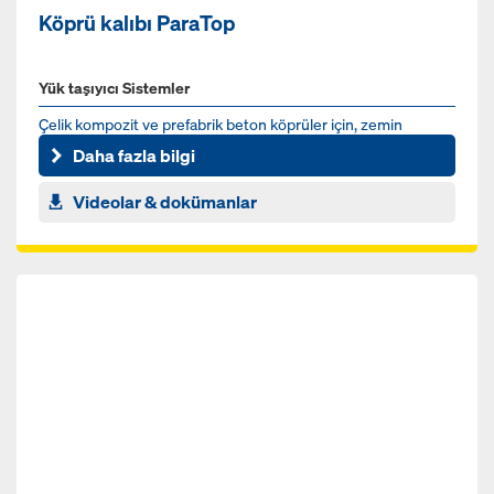
Köprü kalıbı ParaTop
Yük taşıyıcı Sistemler
Çelik kompozit ve prefabrik beton köprüler için, zemin
desteksiz konsol kolu kalıbı
Daha fazla bilgi
Videolar & dokümanlar