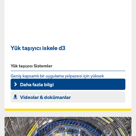
Yük taşıyıcı iskele d3
Yük taşıyıcı Sistemler
Geniş kapsamlı bir uygulama yelpazesi için yüksek
performanslı ve özellikle maliyet etkin takviye sistemi
Daha fazla bilgi
Videolar & dokümanlar