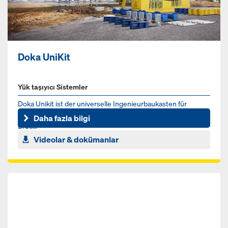
Doka UniKit
Yük taşıyıcı Sistemler
Doka Unikit ist der universelle Ingenieurbaukasten für
schwere Lasten im Infrastruktur- und Highrisebereich. Ob für
Daha fazla bilgi
Brüc...
Videolar & dokümanlar