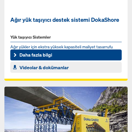
Ağır yük taşıyıcı destek sistemi DokaShore
Yük taşıyıcı Sistemler
Ağır yükler için ekstra yüksek kapasiteli maliyet tasarrufu
sağlayan takviye sistemi
Daha fazla bilgi
Videolar & dokümanlar