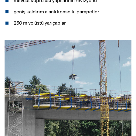
mevcut köprü üst yapılarının revizyonu
geniş kaldırım alanlı konsollu parapetler
250 m ve üstü yarıçaplar