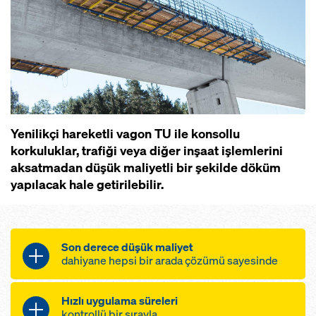
Yenilikçi hareketli vagon TU ile konsollu
korkuluklar, trafiği veya diğer inşaat işlemlerini
aksatmadan düşük maliyetli bir şekilde döküm
yapılacak hale getirilebilir.
Son derece düşük maliyet
dahiyane hepsi bir arada çözümü sayesinde
Akıcı şekillendirme işlemleri
Hızlı uygulama süreleri
ön montajlı çalışma platformları ve
kontrollü bir sırayla