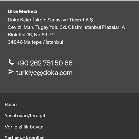
Ülke Merkezi
Doka Kalıp-İskele Sanayi ve Ticaret A.Ş.
Cevizli Mah. Tugay Yolu Cd. Ofisim İstanbul Plazaları A
Blok
Kat:16, No:69-70
34846
Maltepe / İstanbul
+90 262 751 50 66
turkiye@doka.com
Basın
Yasal uyarı/feragat
Veri gizlilik beyanı
Şartlar ve koşullar