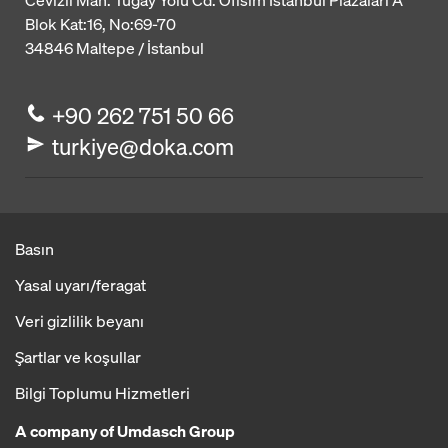
Cevizli Mah. Tugay Yolu Cd. Ofisim İstanbul Plazaları A
Blok
Kat:16, No:69-70
34846
Maltepe / İstanbul
+90 262 751 50 66
turkiye@doka.com
Basın
Yasal uyarı/feragat
Veri gizlilik beyanı
Şartlar ve koşullar
Bilgi Toplumu Hizmetleri
A company of Umdasch Group