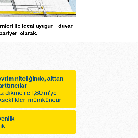
leri ile ideal uyuşur – duvar
ariyeri olarak.
vrim niteliğinde, alttan
rttırıcılar
z dikme ile 1,80 m'ye
ükseklikleri mümkündür
em
venlik
me ile 1,20 m'ye kadar
lık
sağlar
kazanmak için