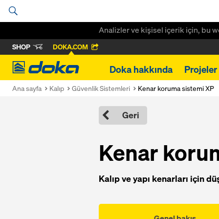
Analizler ve kişisel içerik için, bu
SHOP
DOKA.COM
Doka
Doka hakkında
Projeler
Ana sayfa
Kalıp
Güvenlik Sistemleri
Kenar koruma sistemi XP
Geri
Kenar koru
Kalıp ve yapı kenarları için 
Genel bakış