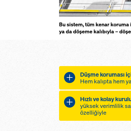
Bu sistem, tüm kenar koruma ih
ya da döşeme kalıbıyla – döşe
Düşme koruması içi
Hem kalıpta hem y
Çok fonksiyonlu
Hızlı ve kolay kurul
her çeşit yan koru
yüksek verimlilik s
bir tip dikme
özelliğiyle
kalıp, merdiven ve 
Ergonomik olarak tasa
tüm uygulamaları 