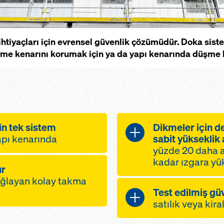
tiyaçları için evrensel güvenlik çözümüdür. Doka sistem
me kenarını korumak için ya da yapı kenarında düşme b
n tek sistem
Dikmeler için de
apı kenarında
sabit yükseklik a
yüzde 20 daha a
kadar ızgara y
ur
yucu için yalnızca
ağlayan kolay takma
Bu dahiyane sist
Test edilmiş gü
sadece bir dik
yapı kenarları için
satılık veya kira
rlandı
tam güvenlik 
kapsayan farklı
Bununla deneyim 