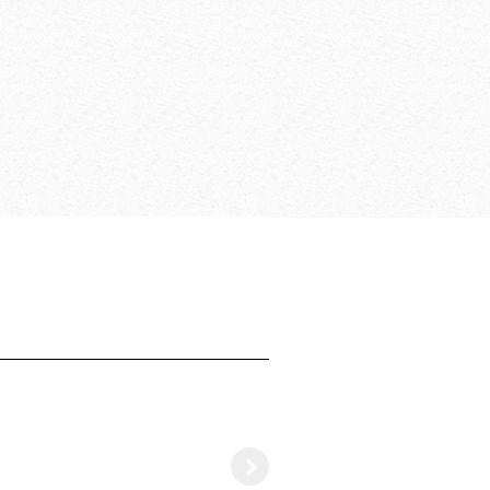
el geliştirilmiş, alttan
rse satın alın
r yükseklik uzatması
0 m'ye kadar
 galvanizli ve son
m
rı sadece iki tip
şıyan EN 13374 uyumlu
kemmel şekilde kapsar
ı türü birlikte
ıcı Bilgileri kitapçığı
erek kalmaz
 dahil boyutlandırma
Right