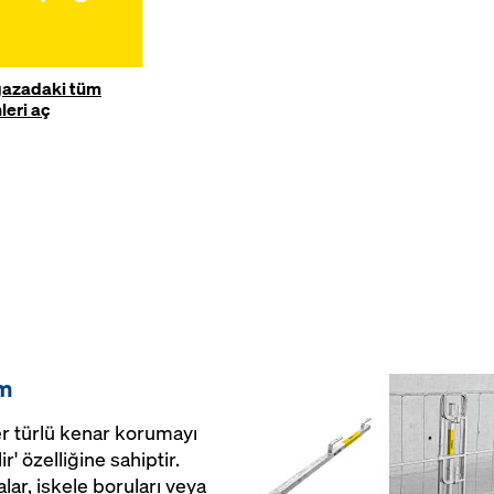
azadaki tüm
leri aç
0m
r türlü kenar korumayı
r' özelliğine sahiptir.
lar, iskele boruları veya