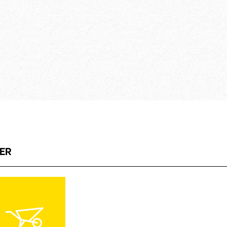
dikme olarak öz
sinde
endi kendine
kiralayın ve gereki
sabitlenmiş bi
 bir kurulum
eklenerek 1,8
sıcak daldırma
uzatılabilir
derece sağla
tüm uygulamala
GS işareti ta
sayesinde
dikme ile mü
ekipman
yetleri de
ve birçok farkl
ayrıntılı Kullan
tegre edilmiş
kullanmaya g
rüzgar yükleri
diyagramları
LER