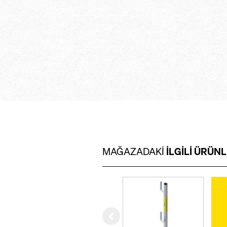
konektörleri saye
sistemi hızlı ve k
açıklayan mantıklı
prosedürüyle
kolay kullanım için
sağlam hafif yapı 
aynı zamanda mali
düşüren, sabit en
parçalarla
MAĞAZADAKI
ILGILI ÜRÜN
Left