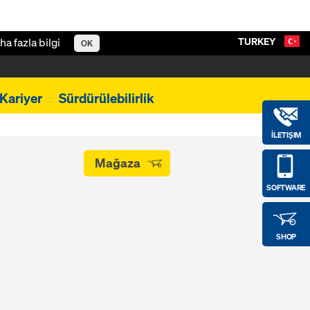
TURKEY
ha fazla bilgi
OK
Kariyer
Sürdürülebilirlik
İLETIŞIM
Mağaza
SOFTWARE
SHOP