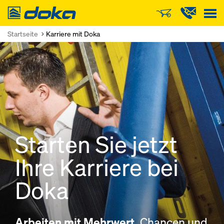
Doka
Startseite
Karriere mit Doka
Starten Sie jetzt
Ihre Karriere bei
Doka
Arbeiten mit Mehrwert.
Chancen und