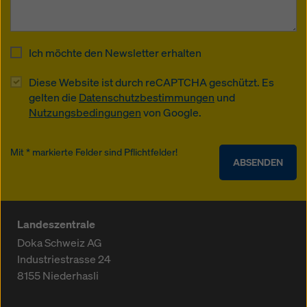
Ich möchte den Newsletter erhalten
Diese Website ist durch reCAPTCHA geschützt. Es
gelten die
Datenschutzbestimmungen
und
Nutzungsbedingungen
von Google.
Mit * markierte Felder sind Pflichtfelder!
ABSENDEN
Landeszentrale
Doka Schweiz AG
Industriestrasse 24
8155
Niederhasli