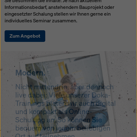
Sie bestimmen die Inhalte: Je nach aktuellem
Informationsbedarf, anstehendem Bauprojekt oder
eingesetzter Schalung stellen wir Ihnen gerne ein
individuelles Seminar zusammen.
Zum Angebot
Modern.
Nicht mittendrin, aber dennoch
live dabei: Viele unserer Doka-
Trainings bieten wir auch digital
und kompakt als Online-
Schulung an. So können Sie
bequem von jedem beliebigen
Ort aus teilnehmen.