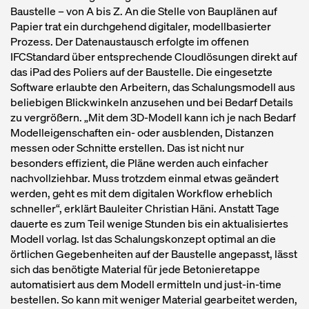
Baustelle – von A bis Z. An die Stelle von Bauplänen auf
Papier trat ein durchgehend digitaler, modellbasierter
Prozess. Der Datenaustausch erfolgte im offenen
IFCStandard über entsprechende Cloudlösungen direkt auf
das iPad des Poliers auf der Baustelle. Die eingesetzte
Software erlaubte den Arbeitern, das Schalungsmodell aus
beliebigen Blickwinkeln anzusehen und bei Bedarf Details
zu vergrößern. „Mit dem 3D-Modell kann ich je nach Bedarf
Modelleigenschaften ein- oder ausblenden, Distanzen
messen oder Schnitte erstellen. Das ist nicht nur
besonders effizient, die Pläne werden auch einfacher
nachvollziehbar. Muss trotzdem einmal etwas geändert
werden, geht es mit dem digitalen Workflow erheblich
schneller“, erklärt Bauleiter Christian Häni. Anstatt Tage
dauerte es zum Teil wenige Stunden bis ein aktualisiertes
Modell vorlag. Ist das Schalungskonzept optimal an die
örtlichen Gegebenheiten auf der Baustelle angepasst, lässt
sich das benötigte Material für jede Betonieretappe
automatisiert aus dem Modell ermitteln und just-in-time
bestellen. So kann mit weniger Material gearbeitet werden,