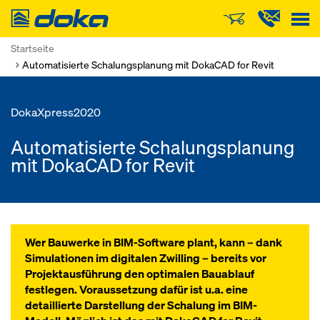
Doka
Startseite
Automatisierte Schalungsplanung mit DokaCAD for Revit
DokaXpress2020
Automatisierte Schalungsplanung
mit DokaCAD for Revit
Wer Bauwerke in BIM-Software plant, kann – dank
Simulationen im digitalen Zwilling – bereits vor
Projektausführung den optimalen Bauablauf
festlegen. Voraussetzung dafür ist u.a. eine
detaillierte Darstellung der Schalung im BIM-