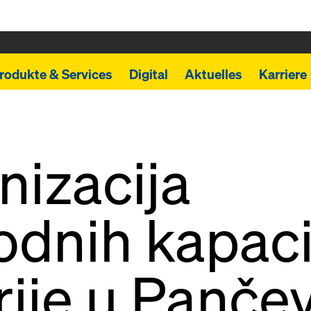
rodukte & Services
Digital
Aktuelles
Karriere
izacija
odnih kapaci
rije u Panče