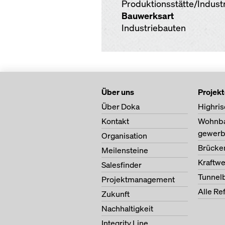
Produktionsstätte/Industr
Bauwerksart
Industriebauten
Über uns
Projek
Über Doka
Highris
Kontakt
Wohnb
gewerb
Organisation
Brücke
Meilensteine
Kraftw
Salesfinder
Tunnel
Projektmanagement
Alle Re
Zukunft
Nachhaltigkeit
Integrity Line