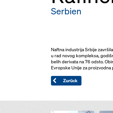
Serbien
Naftna industrija Srbije završil
u rad novog kompleksa, godišn
belih derivata na 76 odsto. Ob
Evropske Unije za proizvodna
Zurück