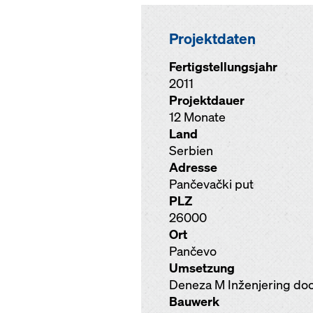
Projektdaten
Fertigstellungsjahr
2011
Projektdauer
12 Monate
Land
Serbien
Adresse
Pančevački put
PLZ
26000
Ort
Pančevo
Umsetzung
Deneza M Inženjering do
Bauwerk