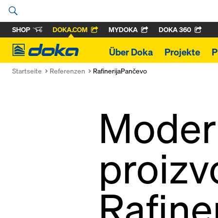
SHOP
DOKA.COM
MYDOKA
DOKA 360
Doka
Über Doka
Projekte
P
Startseite
Referenzen
RafinerijaPančevo
Modern
proizv
Rafine