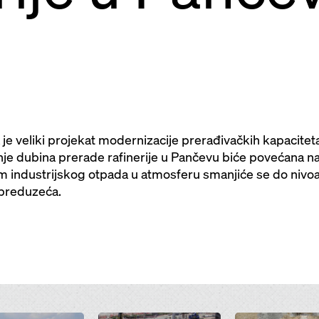
a je veliki projekat modernizacije prerađivačkih kapaciteta
je dubina prerade rafinerije u Pančevu biće povećana na
im industrijskog otpada u atmosferu smanjiće se do nivo
 preduzeća.