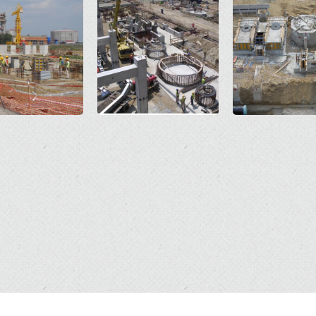
Open
Open