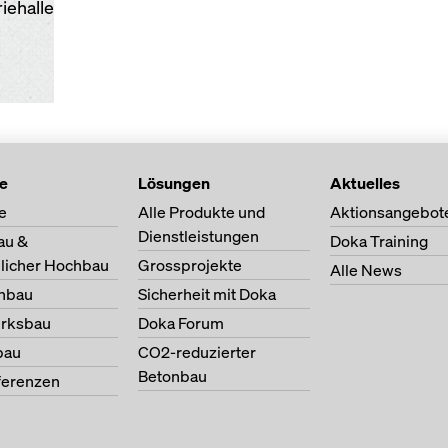
iehalle
te
Lösungen
Aktuelles
e
Alle Produkte und
Aktionsangebot
Dienstleistungen
au &
Doka Training
licher Hochbau
Grossprojekte
Alle News
nbau
Sicherheit mit Doka
erksbau
Doka Forum
bau
CO2-reduzierter
Betonbau
ferenzen