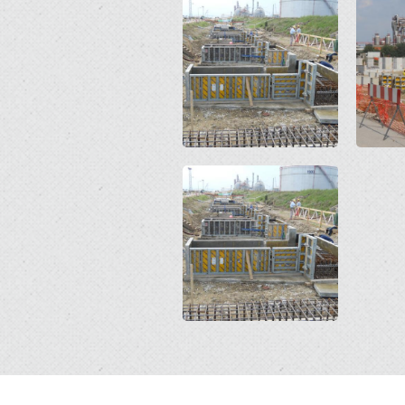
Open
Open
Open