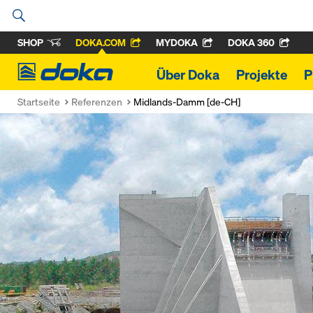
SHOP
DOKA.COM
MYDOKA
DOKA 360
Doka
Über Doka
Projekte
P
Startseite
Referenzen
Midlands-Damm [de-CH]