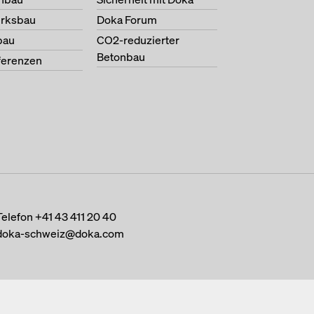
erksbau
Doka Forum
bau
CO2-reduzierter
Betonbau
ferenzen
Telefon
+41 43 411 20 40
doka-schweiz@doka.com