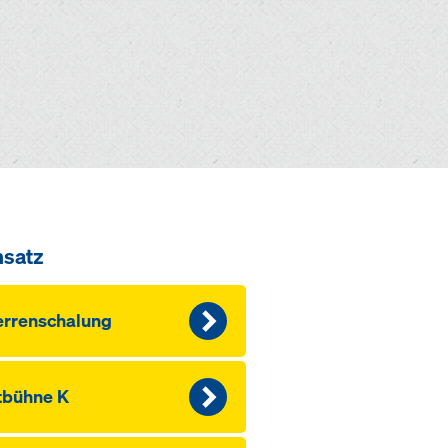
nsatz
rrenschalung
tbühne K