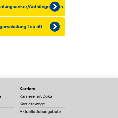
halungsanker/Aufhängekonen
ger­schalung Top 50
Karriere
e
Karriere mit Doka
Karrierewege
Aktuelle Jobangebote