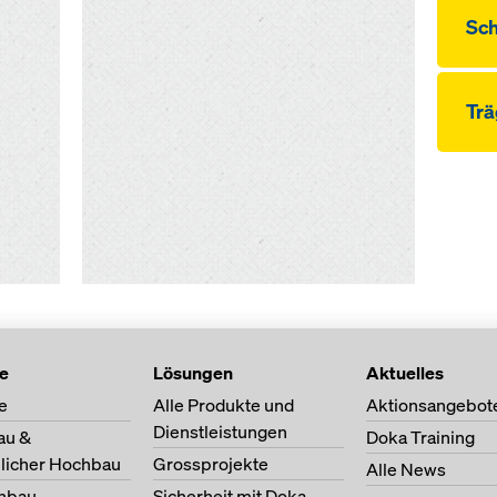
Sc
Trä
te
Lösungen
Aktuelles
e
Alle Produkte und
Aktionsangebot
Dienstleistungen
au &
Doka Training
licher Hochbau
Grossprojekte
Alle News
nbau
Sicherheit mit Doka