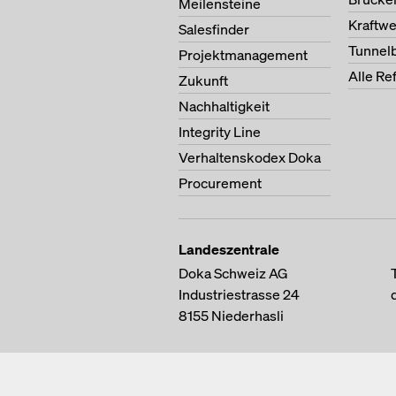
Meilensteine
Kraftw
Salesfinder
Tunnel
Projektmanagement
Alle Re
Zukunft
Nachhaltigkeit
Integrity Line
Verhaltenskodex Doka
Procurement
Landeszentrale
Doka Schweiz AG
Industriestrasse 24
8155
Niederhasli