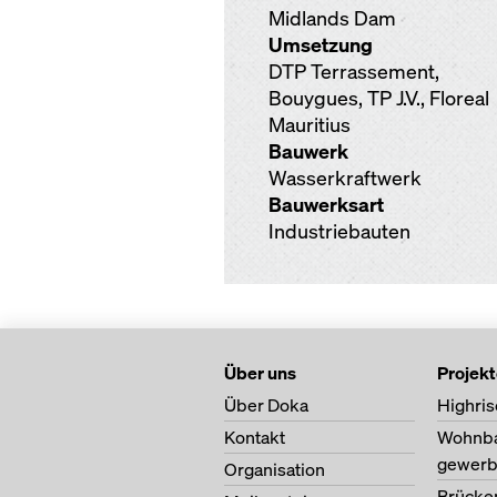
Midlands Dam
Umsetzung
DTP Terrassement,
Bouygues, TP J.V., Floreal
Mauritius
Bauwerk
Wasserkraftwerk
Bauwerksart
Industriebauten
Über uns
Projek
Über Doka
Highris
Kontakt
Wohnb
gewerb
Organisation
Brücke