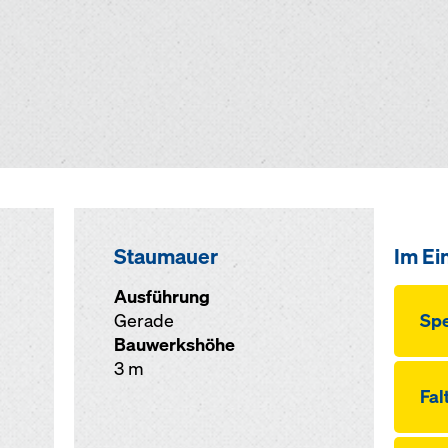
Staumauer
Im Ei
Ausführung
Gerade
Spe
Bauwerkshöhe
3 m
Fal