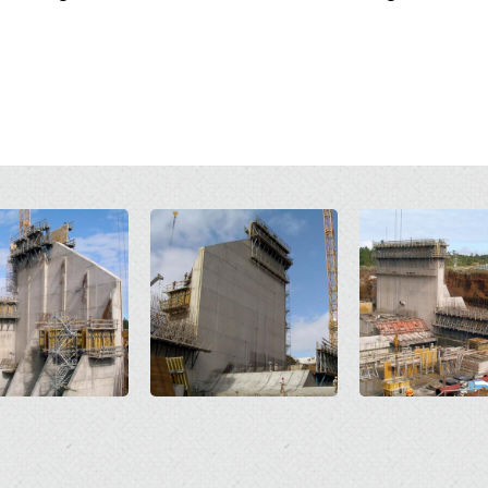
Open
Open