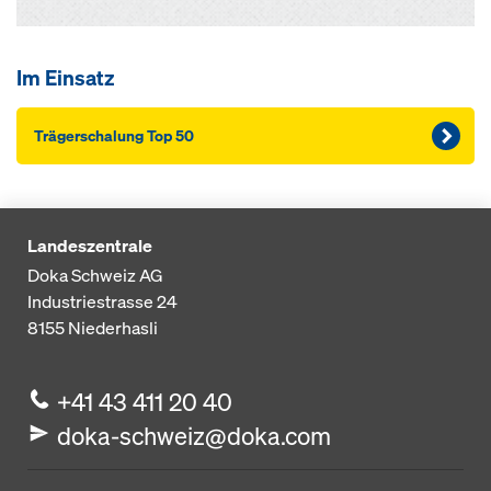
Im Einsatz
Träger­schalung Top 50
Landeszentrale
Doka Schweiz AG
Industriestrasse 24
8155
Niederhasli
+41 43 411 20 40
doka-schweiz@doka.com