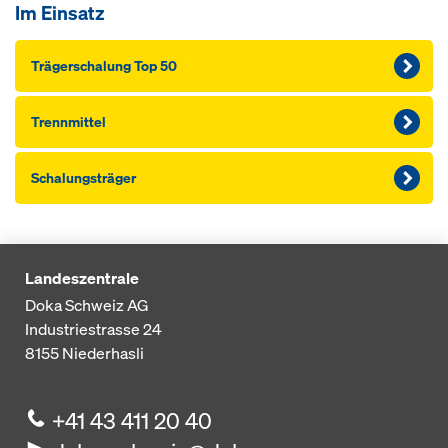
Im Einsatz
Träger­schalung Top 50
Trennmittel
Schalungsträger
Landeszentrale
Doka Schweiz AG
Industriestrasse 24
8155
Niederhasli
+41 43 411 20 40