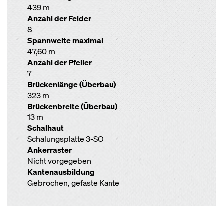
439 m
Anzahl der Felder
8
Spannweite maximal
47,60 m
Anzahl der Pfeiler
7
Brückenlänge (Überbau)
323 m
Brückenbreite (Überbau)
13 m
Schalhaut
Schalungsplatte 3-SO
Ankerraster
Nicht vorgegeben
Kantenausbildung
Gebrochen, gefaste Kante