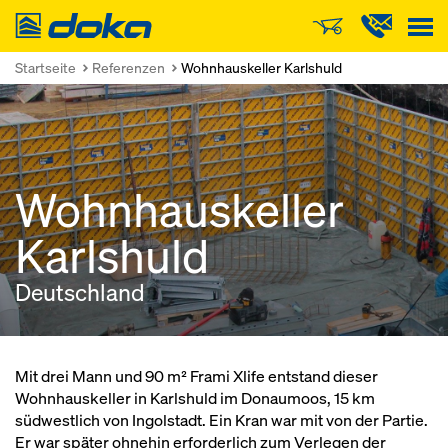
Doka
Startseite
Referenzen
Wohnhauskeller Karlshuld
Wohnhauskeller
Karlshuld
Deutschland
Mit drei Mann und 90 m² Frami Xlife entstand dieser
Wohnhauskeller in Karlshuld im Donaumoos, 15 km
südwestlich von Ingolstadt. Ein Kran war mit von der Partie.
Er war später ohnehin erforderlich zum Verlegen der