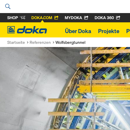
SHOP
DOKA.COM
MYDOKA
DOKA 360
Doka
Über Doka
Projekte
P
Startseite
Referenzen
Wolfsbergtunnel