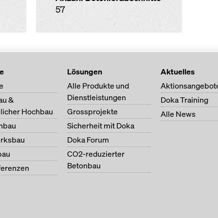
57
te
Lösungen
Aktuelles
e
Alle Produkte und
Aktionsangebot
Dienstleistungen
au &
Doka Training
licher Hochbau
Grossprojekte
Alle News
nbau
Sicherheit mit Doka
erksbau
Doka Forum
bau
CO2-reduzierter
Betonbau
ferenzen