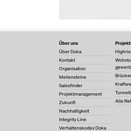
Über uns
Projek
Über Doka
Highris
Kontakt
Wohnb
gewerb
Organisation
Brücke
Meilensteine
Kraftw
Salesfinder
Tunnel
Projektmanagement
Alle Re
Zukunft
Nachhaltigkeit
Integrity Line
Verhaltenskodex Doka