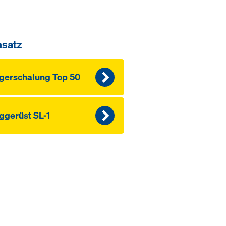
nsatz
ger­schalung Top 50
ggerüst SL-1