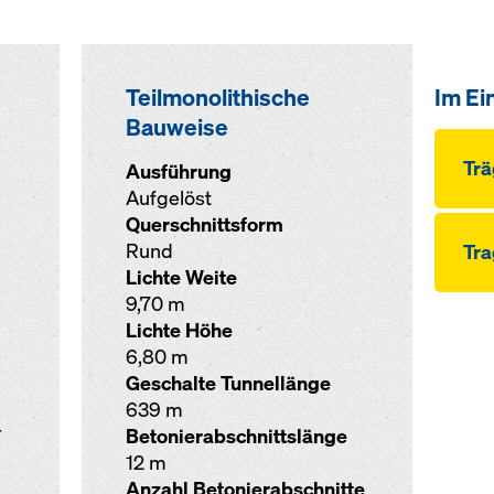
Teilmonolithische
Im Ei
Bauweise
Trä
Ausführung
Aufgelöst
Querschnittsform
Rund
Tra
Lichte Weite
9,70 m
Lichte Höhe
6,80 m
Geschalte Tunnellänge
639 m
r
Betonierabschnittslänge
12 m
Anzahl Betonierabschnitte