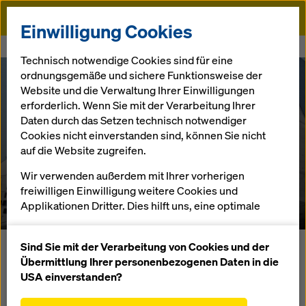
Doka
Einwilligung Cookies
Startseite
Referenzen
Science Center, Wolfsburg
Technisch notwendige Cookies sind für eine
ordnungsgemäße und sichere Funktionsweise der
Website und die Verwaltung Ihrer Einwilligungen
erforderlich. Wenn Sie mit der Verarbeitung Ihrer
Daten durch das Setzen technisch notwendiger
Science Center,
Cookies nicht einverstanden sind, können Sie nicht
auf die Website zugreifen.
Wolfsburg
Wir verwenden außerdem mit Ihrer vorherigen
freiwilligen Einwilligung weitere Cookies und
Deutschland
Applikationen Dritter. Dies hilft uns, eine optimale
Performance unserer Website zu gewährleisten,
insbesondere
Sind Sie mit der Verarbeitung von Cookies und der
Die 10 konischen, mit SVB betonierten Raumstützen des
die Funktionalität unserer Website ständig zu
Übermittlung Ihrer personenbezogenen Daten in die
Bauwerks stellten höchste Anforderungen an
verbessern (Funktionale und Statistik Cookies),
USA einverstanden?
Frischbetondruck, Geometrie und Qualität der
einen reibungslosen Einkauf bei der Nutzung des
Betonflächen. Konsequente 3D-Planung der brettbelegten,