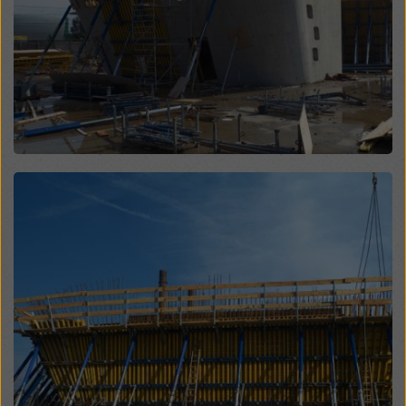
Überwachungszwecken unterliegen und dagegen
keine wirksamen Rechtsbehelfe zur Verfügung
stehen. Sie können alle einwilligungspflichtigen
Cookies ablehnen, indem Sie auf "Ablehnen" klicken
oder Ihre
Cookie Einstellungen
anpassen, indem Sie
auf Cookie Einstellungen am Ende dieser Website
klicken und die entsprechenden Checkboxen
verwenden. Sie können Ihre Einwilligung jederzeit
grundlos mit Wirkung für die Zukunft widerrufen,
Open
indem Sie zB auf
Cookie Einstellungen
am Ende
dieser Website klicken.
Weitere Informationen zu unseren Cookies finden Sie
in unserer Datenschutzerklärung
. Wir bieten Ihnen
auch die Möglichkeit, Ihre Cookies auszuwählen
(Erweiterte Cookie-Einstellungen).