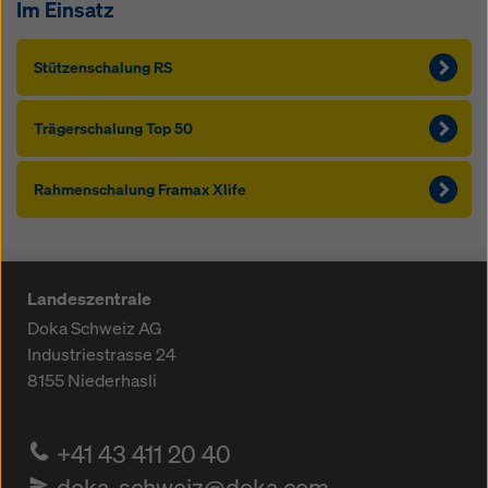
Im Einsatz
Stützen­schalung RS
Träger­schalung Top 50
Rahmen­schalung Framax Xlife
Landeszentrale
Doka Schweiz AG
Industriestrasse 24
8155
Niederhasli
+41 43 411 20 40
doka-schweiz@doka.com