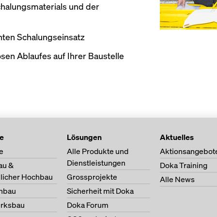
halungsmaterials und der
enten Schalungseinsatz
sen Ablaufes auf Ihrer Baustelle
te
Lösungen
Aktuelles
e
Alle Produkte und
Aktionsangebot
Dienstleistungen
au &
Doka Training
licher Hochbau
Grossprojekte
Alle News
nbau
Sicherheit mit Doka
erksbau
Doka Forum