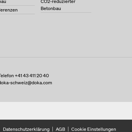
bau
CO2-reduzierter
Betonbau
ferenzen
Telefon
+41 43 411 20 40
doka-schweiz@doka.com
Datenschutzerklärung
AGB
Cookie Einstellungen