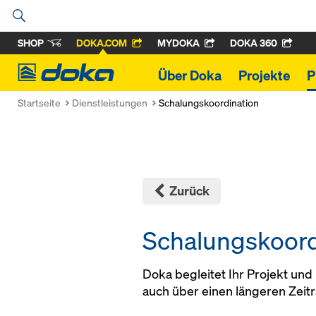
SHOP
DOKA.COM
MYDOKA
DOKA 360
Doka
Über Doka
Projekte
P
Startseite
Dienstleistungen
Schalungskoordination
Zurück
Schalungskoord
Doka begleitet Ihr Projekt und
auch über einen längeren Zeit