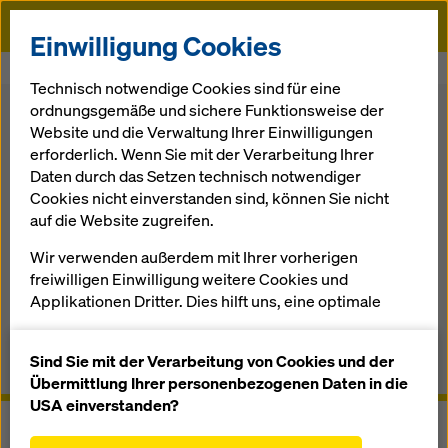
Doka
Einwilligung Cookies
Startseite
Schalung
Traggeruest-Systeme
Freivorbauwagen
Technisch notwendige Cookies sind für eine
ordnungsgemäße und sichere Funktionsweise der
Zurück
Website und die Verwaltung Ihrer Einwilligungen
erforderlich. Wenn Sie mit der Verarbeitung Ihrer
Daten durch das Setzen technisch notwendiger
Freivorbauwagen
Cookies nicht einverstanden sind, können Sie nicht
auf die Website zugreifen.
Schalung und Rüstung aus einer Hand
Wir verwenden außerdem mit Ihrer vorherigen
freiwilligen Einwilligung weitere Cookies und
Applikationen Dritter. Dies hilft uns, eine optimale
Performance unserer Website zu gewährleisten,
Überblick
insbesondere
Sind Sie mit der Verarbeitung von Cookies und der
Anwenderinformationen, Dokumente & Videos
die Funktionalität unserer Website ständig zu
Übermittlung Ihrer personenbezogenen Daten in die
verbessern (Funktionale und Statistik Cookies),
USA einverstanden?
einen reibungslosen Einkauf bei der Nutzung des