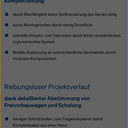
Komplettlösung
Überwachungszwecken unterliegen und dagegen
keine wirksamen Rechtsbehelfe zur Verfügung
stehen. Sie können alle einwilligungspflichtigen
durch Mietfähigkeit keine Vorfinanzierung des Geräts nötig
Cookies ablehnen, indem Sie auf "Ablehnen" klicken
kurze Montagezeiten durch wenig Einzelteile
oder Ihre
Cookie Einstellungen
anpassen, indem Sie
auf Cookie Einstellungen am Ende dieser Website
schnelle Umsetz- und Taktzeiten durch leicht verständliches,
klicken und die entsprechenden Checkboxen
ergonomisches System
verwenden. Sie können Ihre Einwilligung jederzeit
grundlos mit Wirkung für die Zukunft widerrufen,
flexible Anpassung an unterschiedliche Geometrien durch
indem Sie zB auf
Cookie Einstellungen
am Ende
modulare Komponenten
dieser Website klicken.
Weitere Informationen zu unseren Cookies finden Sie
in unserer Datenschutzerklärung
. Wir bieten Ihnen
Reibungsloser Projektverlauf
auch die Möglichkeit, Ihre Cookies auszuwählen
(Erweiterte Cookie-Einstellungen).
dank detaillierter Abstimmung von
Freivorbauwagen und Schalung
weniger Schnittstellen zum Tragwerksplaner durch
Komplettpaket aus einer Hand