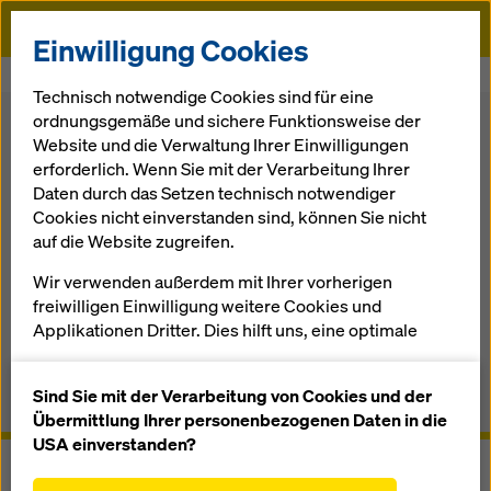
Doka
Einwilligung Cookies
Startseite
Schalung
Wandschalung
Abstützbock
Technisch notwendige Cookies sind für eine
ordnungsgemäße und sichere Funktionsweise der
Zurück
Website und die Verwaltung Ihrer Einwilligungen
erforderlich. Wenn Sie mit der Verarbeitung Ihrer
Daten durch das Setzen technisch notwendiger
Abstütz­bock
Cookies nicht einverstanden sind, können Sie nicht
auf die Website zugreifen.
Für einhäuptige Wände bis 12,80 m Höhe
Wir verwenden außerdem mit Ihrer vorherigen
freiwilligen Einwilligung weitere Cookies und
Applikationen Dritter. Dies hilft uns, eine optimale
Performance unserer Website zu gewährleisten,
Überblick
insbesondere
Sind Sie mit der Verarbeitung von Cookies und der
Anwenderinformationen, Dokumente & Videos
die Funktionalität unserer Website ständig zu
Übermittlung Ihrer personenbezogenen Daten in die
verbessern (Funktionale und Statistik Cookies),
USA einverstanden?
einen reibungslosen Einkauf bei der Nutzung des