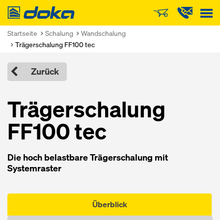
Doka
Startseite
Schalung
Wandschalung
Trägerschalung FF100 tec
Zurück
Träger­schalung
FF100 tec
Die hoch belastbare Träger­schalung mit
Systemraster
Überblick