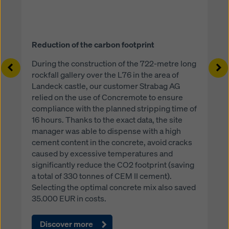
Reduction of the carbon footprint
During the construction of the 722-metre long
Left
Ri
rockfall gallery over the L76 in the area of
Landeck castle, our customer Strabag AG
relied on the use of Concremote to ensure
compliance with the planned stripping time of
16 hours. Thanks to the exact data, the site
manager was able to dispense with a high
cement content in the concrete, avoid cracks
caused by excessive temperatures and
significantly reduce the CO2 footprint (saving
a total of 330 tonnes of CEM II cement).
Selecting the optimal concrete mix also saved
35.000 EUR in costs.
Discover more