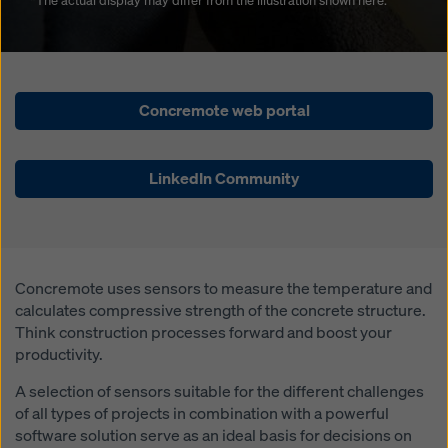
*The actual display may differ from the illustration shown here.
küpsiste seadeid
, klõpsates selle veebisaidi allosas
küpsiste seadetele ja kasutades vastavaid
märkeruutusid. Te saate oma nõusoleku igal ajal
tulevase mõjuga ja ilma põhjendusi esitamata
tühistada, klõpsates selle veebisaidi allosas asuval
Concremote web portal
lingil
küpsiste seadeid
(küpsiste seaded).
Lisateavet meie küpsiste kohta leiate
Meie
privaatsuspoliitikast
. Pakume teile ka võimalust valida
LinkedIn Community
oma küpsised (küpsiste täiustatud seaded).
Concremote uses sensors to measure the temperature and
calculates compressive strength of the concrete structure.
Think construction processes forward and boost your
productivity.
A selection of sensors suitable for the different challenges
of all types of projects in combination with a powerful
software solution serve as an ideal basis for decisions on