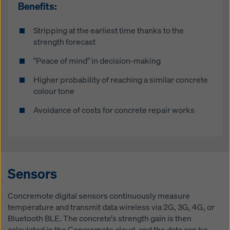
Benefits:
Stripping at the earliest time thanks to the
strength forecast
"Peace of mind" in decision-making
Higher probability of reaching a similar concrete
colour tone
Avoidance of costs for concrete repair works
Sensors
Concremote digital sensors continuously measure
temperature and transmit data wireless via 2G, 3G, 4G, or
Bluetooth BLE. The concrete‘s strength gain is then
calculated in the Concremote cloud, and the data can be