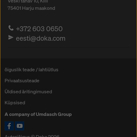
Veski tänav 10, Kiili
75401
Harju maakond
+372 603 0650
eesti@doka.com
õiguslik teade / lahtiütlus
Privaatsusteade
Üldised äritingimused
Küpsised
A company of Umdasch Group
Ikoon Facebook
Ikoon YouTube
Autoriõigus © Doka 2026