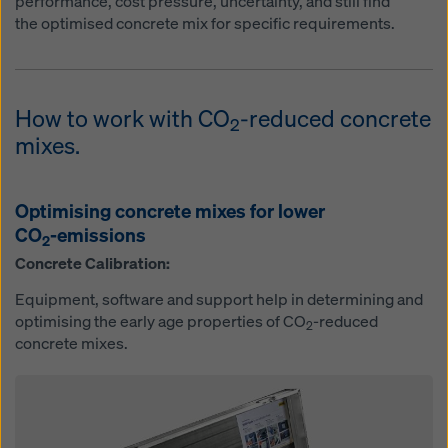
performance, cost pressure, uncertainty, and still find
the optimised concrete mix for specific requirements.
How to work with CO
-reduced concrete
2
mixes.
Optimising concrete mixes for lower
CO
-emissions
2
Concrete Calibration:
Equipment, software and support help in determining and
optimising the early age properties of CO
-reduced
2
concrete mixes.
Open