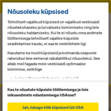
Doka
Nõusoleku küpsised
Algusse
Concremote - Betooniasjatundja
Tehniliselt vajalikud küpsised on vajalikud veebisaidi
nõuetekohaseks ja turvaliseks toimimiseks ning teie
Tagasi ülevaate juurde
nõusoleku haldamiseks. Kui te ei nõustu oma andmete
töötlemisega tehniliselt vajalike küpsiste
Concremote
seadistamise kaudu, ei saa te veebilehele ligi.
Kasutame ka muid küpsiseid ja kolmanda osapoole
Optimising your construction. Every time.
rakendusi teie eelneval vabatahtlikul nõusolekul. See
aitab meil tagada meie veebisaidi optimaalse
ülevaade
toimimise, eelkõige
jooksvalt parandada meie veebisaidi
Juhendid, dokumendid ja videod
funktsionaalsust (funktsionaalsed ja statistilised
küpsised),
Kas te nõustute küpsiste töötlemisega ja teie
hõlbustada sujuvat ostuprotsessi Doka veebipoe
isikuandmete edastamisega USAsse?
kasutamisel (funktsionaalsed ja statistilised
küpsised),
Jah, lubage kõik küpsised (sh USA