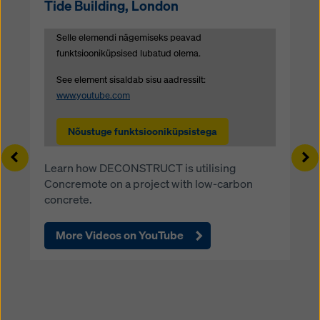
Tide Building, London
Selle elemendi nägemiseks peavad
funktsiooniküpsised lubatud olema.
See element sisaldab sisu aadressilt:
www.youtube.com
Nõustuge funktsiooniküpsistega
Left
Ri
Learn how DECONSTRUCT is utilising
Concremote on a project with low-carbon
concrete.
More Videos on YouTube