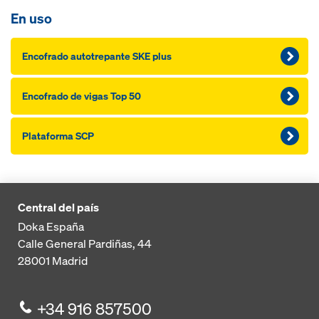
En uso
Encofra­do autotrepante SKE plus
Encofra­do de vi­gas Top 50
Plataforma SCP
Central del país
Doka España
Calle General Pardiñas, 44
28001
Madrid
+34 916 857500