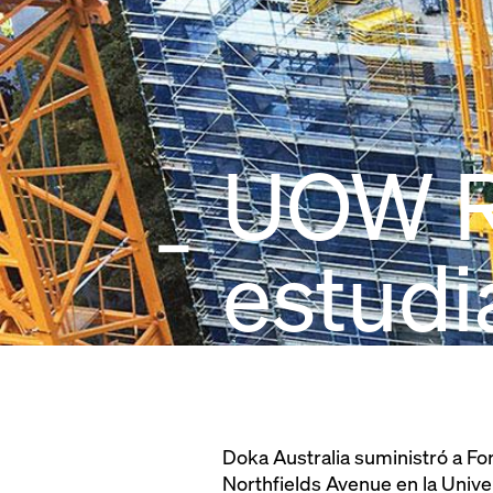
UOW R
estudi
Doka Australia suministró a Fo
Northfields Avenue en la Univer