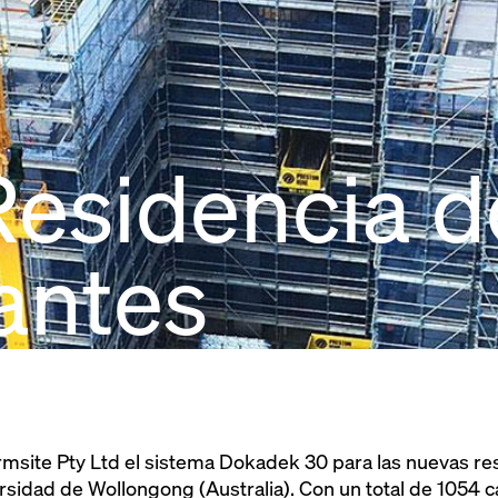
esidencia d
antes
rmsite Pty Ltd el sistema Dokadek 30 para las nuevas re
sidad de Wollongong (Australia). Con un total de 1054 ca