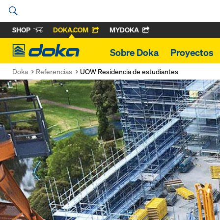
SHOP
DOKA.COM
MYDOKA
Doka
Sobre Doka
Proyectos
Doka
Referencias
UOW Residencia de estudiantes