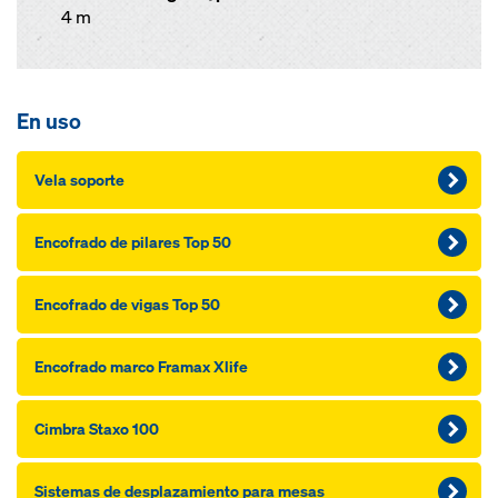
4 m
En uso
Vela soporte
Encofra­do de pila­res Top 50
Encofra­do de vi­gas Top 50
Encofra­do marco Framax Xlife
Cimbra Staxo 100
Sistemas de desplazamiento pa­ra me­sas