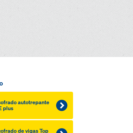
o
ofra­do autotrepante
 plus
ofra­do de vi­gas Top