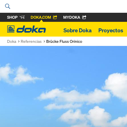
SHOP
DOKA.COM
MYDOKA
Doka
Sobre Doka
Proyectos
Doka
Referencias
Brücke Fluss Orinico