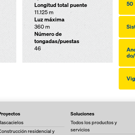
50
Longitud total puente
11.125 m
Luz máxima
360 m
Sis
Número de
tongadas/puestas
46
Anc
do/
Vi­
Proyectos
Soluciones
Rascacielos
Todos los productos y
servicios
Construcción residencial y