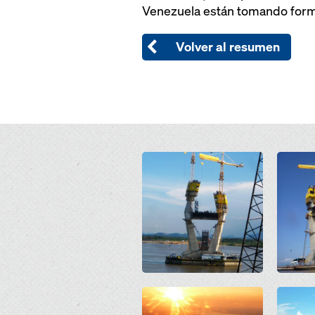
Venezuela están tomando forma
Volver al resumen
Open
Open
Open
Open