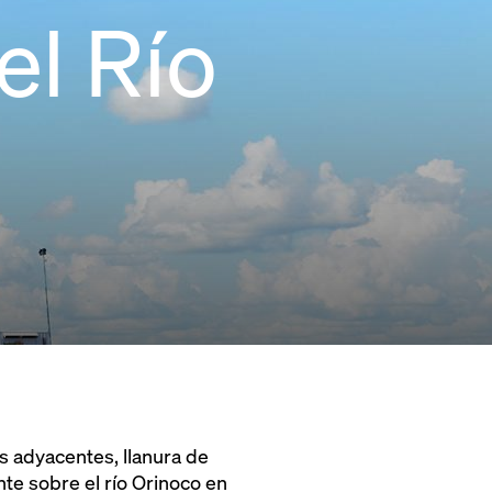
el Río
s adyacentes, llanura de
nte sobre el río Orinoco en