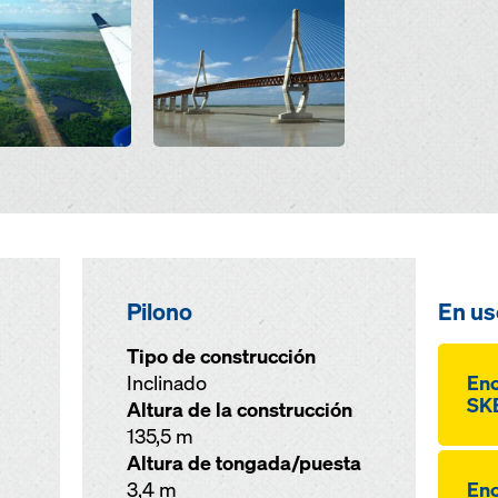
Pilono
En us
Tipo de construcción
Inclinado
Enc
SKE
Altura de la construcción
135,5 m
Altura de tongada/puesta
3,4 m
Enc